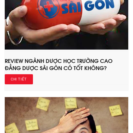
REVIEW NGÀNH DƯỢC HỌC TRƯỜNG CAO
ĐẲNG DƯỢC SÀI GÒN CÓ TỐT KHÔNG?
CHI TIẾT