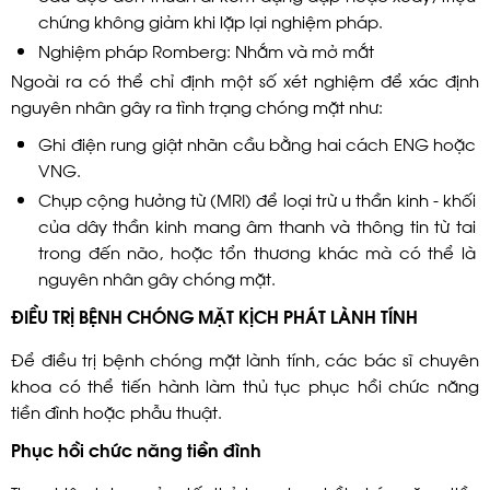
chứng không giảm khi lặp lại nghiệm pháp.
Nghiệm pháp Romberg: Nhắm và mở mắt
Ngoài ra có thể chỉ định một số xét nghiệm để xác định
nguyên nhân gây ra tình trạng chóng mặt như:
Ghi điện rung giật nhãn cầu bằng hai cách ENG hoặc
VNG.
Chụp cộng hưởng từ (MRI) để loại trừ u thần kinh - khối
của dây thần kinh mang âm thanh và thông tin từ tai
trong đến não, hoặc tổn thương khác mà có thể là
nguyên nhân gây chóng mặt.
ĐIỀU TRỊ BỆNH CHÓNG MẶT KỊCH PHÁT LÀNH TÍNH
Để điều trị bệnh chóng mặt lành tính, các bác sĩ chuyên
khoa có thể tiến hành làm thủ tục phục hồi chức năng
tiền đình hoặc phẫu thuật.
Phục hồi chức năng tiền đình