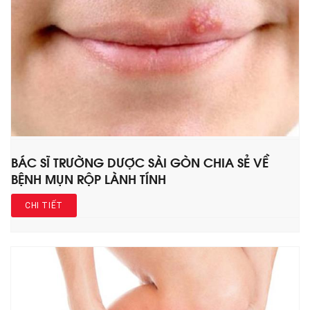
BÁC SĨ TRƯỜNG DƯỢC SÀI GÒN CHIA SẺ VỀ
BỆNH MỤN RỘP LÀNH TÍNH
CHI TIẾT