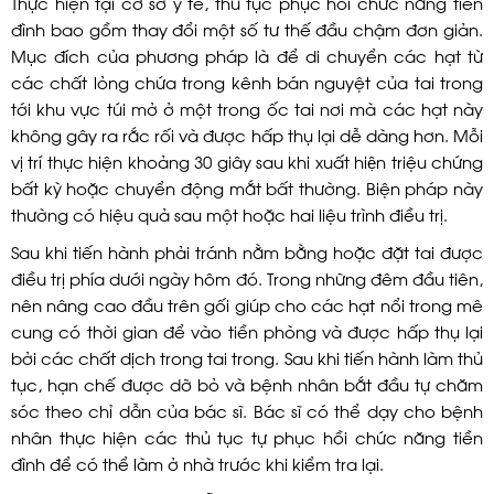
Thực hiện tại cơ sở y tế, thủ tục phục hồi chức năng tiền
đình bao gồm thay đổi một số tư thế đầu chậm đơn giản.
Mục đích của phương pháp là để di chuyển các hạt từ
các chất lỏng chứa trong kênh bán nguyệt của tai trong
tới khu vực túi mở ở một trong ốc tai nơi mà các hạt này
không gây ra rắc rối và được hấp thụ lại dễ dàng hơn. Mỗi
vị trí thực hiện khoảng 30 giây sau khi xuất hiện triệu chứng
bất kỳ hoặc chuyển động mắt bất thường. Biện pháp này
thường có hiệu quả sau một hoặc hai liệu trình điều trị.
Sau khi tiến hành phải tránh nằm bằng hoặc đặt tai được
điều trị phía dưới ngày hôm đó. Trong những đêm đầu tiên,
nên nâng cao đầu trên gối giúp cho các hạt nổi trong mê
cung có thời gian để vào tiền phòng và được hấp thụ lại
bởi các chất dịch trong tai trong. Sau khi tiến hành làm thủ
tục, hạn chế được dỡ bỏ và bệnh nhân bắt đầu tự chăm
sóc theo chỉ dẫn của bác sĩ. Bác sĩ có thể dạy cho bệnh
nhân thực hiện các thủ tục tự phục hồi chức năng tiền
đình để có thể làm ở nhà trước khi kiểm tra lại.