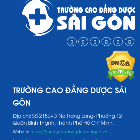
TRƯỜNG CAO ĐẲNG DƯỢC SÀI
GÒN
Địa chỉ: Số 215E+D Nơ Trang Long- Phường 12
Quận Bình Thạnh, Thành Phố Hồ Chí Minh.
Website:
https://truongcaodangduocsaigon.vn
Email:
truongcaodangduocsaigon@gmail.com