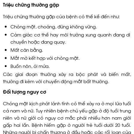
Triệu chứng thường gặp
Triệu chứng thường gặp của bệnh có thể kể đến như:
Chóng mặt, choáng, đứng không vững.
Cảm giác cơ thể hay môi trường xung quanh đang di
chuyển hoặc đang quay.
Mất cân bằng.
Mắt mờ kết hợp với chóng mặt.
Buồn nôn, ói mửa.
Các giai đoạn thường xảy ra bộc phát và biến mất,
thường đi kèm với chuyển động mắt bất thường.
Đối tượng nguy cơ
Chóng mặt kịch phát lành tính có thể xảy ra ở mọi lứa tuổi
cả nam và nữ. Tuy nhiên bệnh chủ yếu gặp ở độ tuổi trung
niên và nữ giới có nguy cơ mắc phải nhiều hơn nam giới
gấp hai lần. Bệnh hiếm gặp ở người trẻ tuổi dưới 20 tuổi.
Những người bị chấn thương ở đầu hoặc các rối loạn của