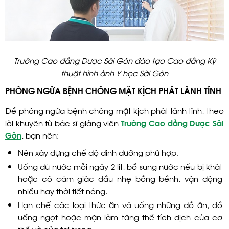
Trường Cao đẳng Dược Sài Gòn đào tạo Cao đẳng Kỹ
thuật hình ảnh Y học Sài Gòn
PHÒNG NGỪA BỆNH CHÓNG MẶT KỊCH PHÁT LÀNH TÍNH
Để phòng ngừa bệnh chóng mặt kịch phát lành tính, theo
lời khuyên từ bác sĩ giảng viên
Trường Cao đẳng Dược Sài
Gòn
, bạn nên:
Nên xây dựng chế độ dinh dưỡng phù hợp.
Uống đủ nước mỗi ngày 2 lít, bổ sung nước nếu bị khát
hoặc có cảm giác đầu nhẹ bồng bềnh, vận động
nhiều hay thời tiết nóng.
Hạn chế các loại thức ăn và uống những đồ ăn, đồ
uống ngọt hoặc mặn làm tăng thể tích dịch của cơ
thể và của tai trong.