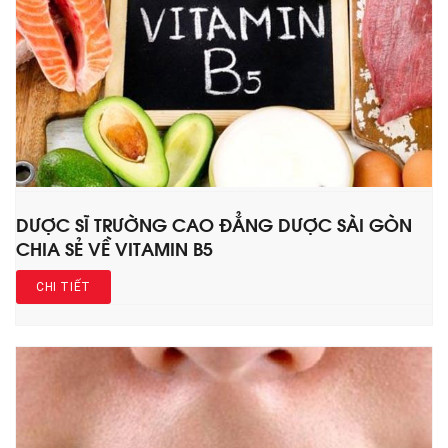
DƯỢC SĨ TRƯỜNG CAO ĐẲNG DƯỢC SÀI GÒN
CHIA SẺ VỀ VITAMIN B5
CHI TIẾT