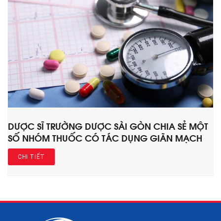
DƯỢC SĨ TRƯỜNG DƯỢC SÀI GÒN CHIA SẺ MỘT
SỐ NHÓM THUỐC CÓ TÁC DỤNG GIÃN MẠCH
CHI TIẾT