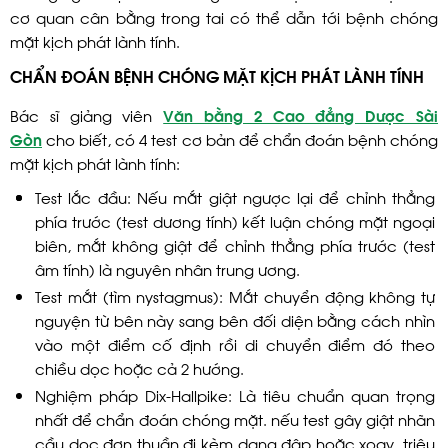
cơ quan cân bằng trong tai có thể dẫn tới bệnh chóng
mặt kịch phát lành tính.
CHẨN ĐOÁN BỆNH CHÓNG MẶT KỊCH PHÁT LÀNH TÍNH
Bác sĩ giảng viên
Văn bằng 2 Cao đẳng Dược Sài
Gòn
cho biết, có 4 test cơ bản để chẩn đoán bệnh chóng
mặt kịch phát lành tính:
Test lắc đầu: Nếu mắt giật ngược lại để chỉnh thẳng
phía trước (test dương tính) kết luận chóng mặt ngoại
biên, mắt không giật để chỉnh thẳng phía trước (test
âm tính) là nguyên nhân trung ương.
Test mắt (tìm nystagmus): Mắt chuyển động không tự
nguyện từ bên này sang bên đối diện bằng cách nhìn
vào một điểm cố định rồi di chuyển điểm đó theo
chiều dọc hoặc cả 2 hướng.
Nghiệm pháp Dix-Hallpike: Là tiêu chuẩn quan trọng
nhất để chẩn đoán chóng mặt. nếu test gây giật nhãn
cầu dọc đơn thuần đi kèm dạng đập hoặc xoay, triệu