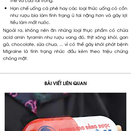
Hạn chế uống cà phê hay các loại thức uống có cồn
như rượu bia làm tình trạng ù tai nặng hơn và gây lợi
tiểu làm mất nước.
Ngoài ra, không nên ăn những loại thực phẩm có chứa
acid amin tyramin như rượu vang đỏ, thịt xông khói, gan
gà, chocolate, sữa chua, ... vì có thể gây khởi phát bệnh
Migraine là tình trạng nhức đầu kèm theo triệu chứng
chóng mặt.
BÀI VIẾT LIÊN QUAN