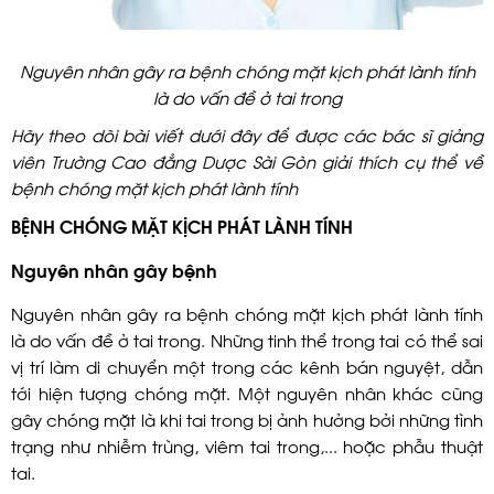
Nguyên nhân gây ra bệnh chóng mặt kịch phát lành tính
là do vấn đề ở tai trong
Hãy theo dõi bài viết dưới đây để được các bác sĩ giảng
viên Trường Cao đẳng Dược Sài Gòn giải thích cụ thể về
bệnh chóng mặt kịch phát lành tính
BỆNH CHÓNG MẶT KỊCH PHÁT LÀNH TÍNH
Nguyên nhân gây bệnh
Nguyên nhân gây ra bệnh chóng mặt kịch phát lành tính
là do vấn đề ở tai trong. Những tinh thể trong tai có thể sai
vị trí làm di chuyển một trong các kênh bán nguyệt, dẫn
tới hiện tượng chóng mặt. Một nguyên nhân khác cũng
gây chóng mặt là khi tai trong bị ảnh hưởng bởi những tình
trạng như nhiễm trùng, viêm tai trong,... hoặc phẫu thuật
tai.