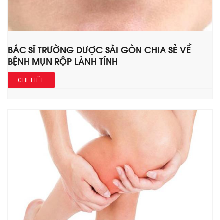
BÁC SĨ TRƯỜNG DƯỢC SÀI GÒN CHIA SẺ VỀ
BỆNH MỤN RỘP LÀNH TÍNH
CHI TIẾT