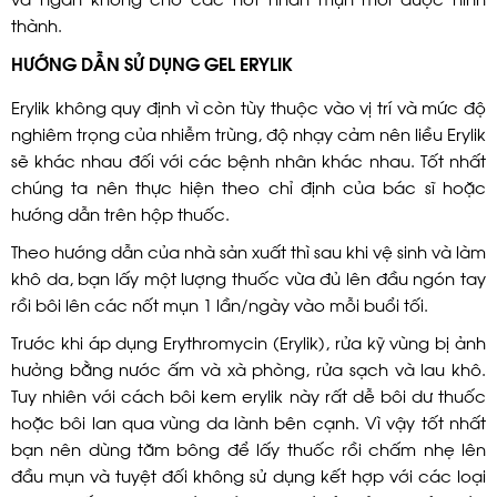
thành.
HƯỚNG DẪN SỬ DỤNG GEL ERYLIK
Erylik không quy định vì còn tùy thuộc vào vị trí và mức độ
nghiêm trọng của nhiễm trùng, độ nhạy cảm nên liều Erylik
sẽ khác nhau đối với các bệnh nhân khác nhau. Tốt nhất
chúng ta nên thực hiện theo chỉ định của bác sĩ hoặc
hướng dẫn trên hộp thuốc.
Theo hướng dẫn của nhà sản xuất thì sau khi vệ sinh và làm
khô da, bạn lấy một lượng thuốc vừa đủ lên đầu ngón tay
rồi bôi lên các nốt mụn 1 lần/ngày vào mỗi buổi tối.
Trước khi áp dụng Erythromycin (Erylik), rửa kỹ vùng bị ảnh
hưởng bằng nước ấm và xà phòng, rửa sạch và lau khô.
Tuy nhiên với cách bôi kem erylik này rất dễ bôi dư thuốc
hoặc bôi lan qua vùng da lành bên cạnh. Vì vậy tốt nhất
bạn nên dùng tăm bông để lấy thuốc rồi chấm nhẹ lên
đầu mụn và tuyệt đối không sử dụng kết hợp với các loại