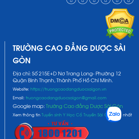
TRƯỜNG CAO ĐẲNG DƯỢC SÀI
GÒN
Địa chỉ: Số 215E+D Nơ Trang Long- Phường 12
Quận Bình Thạnh, Thành Phố Hồ Chí Minh.
Website:
https://truongcaodangduocsaigon.vn
Email:
truongcaodangduocsaigon@gmail.com
Google map:
Trường Cao đẳng Dược Sài Gòn
Xem thông tin
Tuyển sinh Y Học Cổ Truyền Sài Gòn
mới nhất