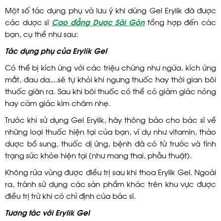
Một số tác dụng phụ và lưu ý khi dùng Gel Erylik đã được
các dược sĩ
Cao đẳng Dược Sài Gòn
tổng hợp đến các
bạn, cụ thể như sau:
Tác dụng phụ của Erylik Gel
Có thể bị kích ứng với các triệu chứng như ngứa, kích ứng
mắt, đau da,…sẽ tự khỏi khi ngưng thuốc hay thời gian bôi
thuốc giãn ra. Sau khi bôi thuốc có thể có giảm giác nóng
hay cảm giác kim châm nhẹ.
Trước khi sử dụng Gel Erylik, hãy thông báo cho bác sĩ về
những loại thuốc hiện tại của bạn, ví dụ như vitamin, thảo
dược bổ sung, thuốc dị ứng, bệnh đã có từ trước và tình
trạng sức khỏe hiện tại (như mang thai, phẫu thuật).
Không rửa vùng được điều trị sau khi thoa Erylik Gel. Ngoài
ra, tránh sử dụng các sản phẩm khác trên khu vực được
điều trị trừ khi có chỉ định của bác sĩ.
Tương tác với Erylik Gel