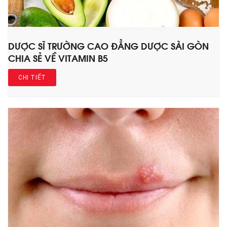
DƯỢC SĨ TRƯỜNG CAO ĐẲNG DƯỢC SÀI GÒN
CHIA SẺ VỀ VITAMIN B5
CHI TIẾT