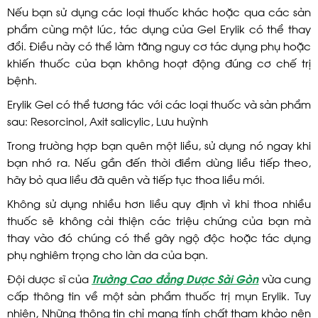
Nếu bạn sử dụng các loại thuốc khác hoặc qua các sản
phẩm cùng một lúc, tác dụng của Gel Erylik có thể thay
đổi. Điều này có thể làm tăng nguy cơ tác dụng phụ hoặc
khiến thuốc của bạn không hoạt động đúng cơ chế trị
bệnh.
Erylik Gel có thể tương tác với các loại thuốc và sản phẩm
sau: Resorcinol, Axit salicylic, Lưu huỳnh
Trong trường hợp bạn quên một liều, sử dụng nó ngay khi
bạn nhớ ra. Nếu gần đến thời điểm dùng liều tiếp theo,
hãy bỏ qua liều đã quên và tiếp tục thoa liều mới.
Không sử dụng nhiều hơn liều quy định vì khi thoa nhiều
thuốc sẽ không cải thiện các triệu chứng của bạn mà
thay vào đó chúng có thể gây ngộ độc hoặc tác dụng
phụ nghiêm trọng cho làn da của bạn.
Đội dược sĩ của
Trường Cao đẳng Dược Sài Gòn
vừa cung
cấp thông tin về một sản phẩm thuốc trị mụn Erylik. Tuy
nhiên, Những thông tin chỉ mang tính chất tham khảo nên