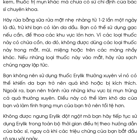
kem, thuốc trị mụn khác mà chưa có sử chỉ định của bác
sĩ chuyên khoa.
Hãy rửa bằng sữa rửa mặt nhẹ nhàng từ 1-2 lần một ngày
là đủ, trừ khi bạn có làn da dầu. Bạn có thể sử dụng gạc
nếu cần, để thoa các khu vực lớn hơn. Vì các loại thuốc
này có chứa cồn, do đó, không được dùng các loại thuốc
này trong mắt, mũi, miệng hoặc trên các màng nhầy
khác. Nếu những loại thuốc này vào mắt, hãy rửa sạch
chúng ngay lập tức.
Bạn không nên sử dụng thuốc Erylik thường xuyên vì nó có
thể khiến da bạn trở nên quá khô hoặc bị kích thích.
Ngoài ra, bạn nên tránh rửa những khu vực bị mụn trứng
cá quá thường xuyên. Điều này có thể làm khô da của
bạn và làm tình trạng mụn của bạn trở nên tồi tệ hơn.
Không được ngưng Erylik đột ngột mà bạn hãy tiếp tục sử
dụng Erylik trong toàn bộ thời gian điều trị theo hướng dẫn
của bác sĩ, ngay cả khi các triệu chứng của bạn bắt đầu
rõ sau vài ngày.