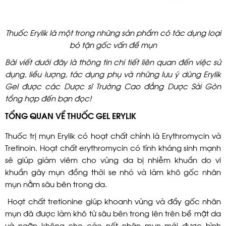
Thuốc Erylik là một trong những sản phẩm có tác dụng loại
bỏ tận gốc vấn đề mụn
Bài viết dưới đây là thông tin chi tiết liên quan đến việc sử
dụng, liều lượng, tác dụng phụ và những lưu ý dùng Erylik
Gel được các Dược sĩ Trường Cao đẳng Dược Sài Gòn
tổng hợp đến bạn đọc!
TỔNG QUAN VỀ THUỐC GEL ERYLIK
Thuốc trị mụn Erylik có hoạt chất chính là Erythromycin và
Tretinoin. Hoạt chất erythromycin có tính kháng sinh mạnh
sẽ giúp giảm viêm cho vùng da bị nhiễm khuẩn do vi
khuẩn gây mụn đồng thời se nhỏ và làm khô gốc nhân
mụn nằm sâu bên trong da.
Hoạt chất tretionine giúp khoanh vùng và đẩy gốc nhân
mụn đã được làm khô từ sâu bên trong lên trên bề mặt da
và ngăn không cho các nốt nhân mụn mới được hình