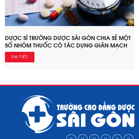
DƯỢC SĨ TRƯỜNG DƯỢC SÀI GÒN CHIA SẺ MỘT
SỐ NHÓM THUỐC CÓ TÁC DỤNG GIÃN MẠCH
CHI TIẾT