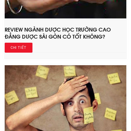
REVIEW NGÀNH DƯỢC HỌC TRƯỜNG CAO
ĐẲNG DƯỢC SÀI GÒN CÓ TỐT KHÔNG?
CHI TIẾT