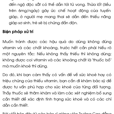
đến ngộ độc sắt có thể dẫn tới tử vong. Thừa iốt (liều
trên 6mg/ngày) gây ức chế hoạt động của tuyến
giáp, ở người mẹ mang thai sẽ dẫn đến thiểu năng
giáp sơ sinh, trẻ sẽ bị chứng đần độn.
Biện pháp xử trí
Muốn tránh được các hậu quả do dùng không đúng
vitamin và các chất khoáng, trước hết cần phải hiểu rõ
một nguyên tắc: Nếu không thấy thiếu thì không dùng;
không được coi vitamin và các khoáng chất là “thuốc bổ”
mà muốn khoẻ thì dùng.
Do đó, khi bạn cảm thấy có vấn đề về sức khoẻ hay có
triệu chứng của thiếu vitamin, bạn cần đi khám bác sỹ để
được tư vấn phù hợp cho sức khoẻ của từng đối tượng.
Thầy thuốc sẽ thăm khám và làm các xét nghiệm bổ sung
cần thiết để xác định tình trạng sức khoẻ và có các chỉ
dẫn cần thiết.
Bài viết trên đây từ các bác sĩ giảng viên Trường Cao đẳng