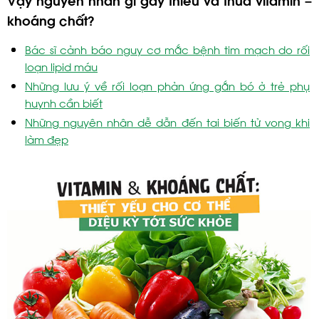
khoáng chất?
Bác sĩ cảnh báo nguy cơ mắc bệnh tim mạch do rối
loạn lipid máu
Những lưu ý về rối loạn phản ứng gắn bó ở trẻ phụ
huynh cần biết
Những nguyên nhân dễ dẫn đến tai biến tử vong khi
làm đẹp