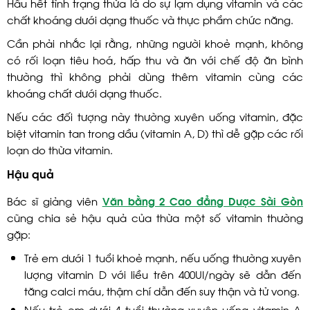
Hầu hết tình trạng thừa là do sự lạm dụng vitamin và các
chất khoáng dưới dạng thuốc và thực phẩm chức năng.
Cần phải nhắc lại rằng, những người khoẻ mạnh, không
có rối loạn tiêu hoá, hấp thu và ăn với chế độ ăn bình
thường thì không phải dùng thêm vitamin cùng các
khoáng chất dưới dạng thuốc.
Nếu các đối tượng này thường xuyên uống vitamin, đặc
biệt vitamin tan trong dầu (vitamin A, D) thì dễ gặp các rối
loạn do thừa vitamin.
Hậu quả
Bác sĩ giảng viên
Văn bằng 2 Cao đẳng Dược Sài Gòn
cũng chia sẻ hậu quả của thừa một số vitamin thường
gặp:
Trẻ em dưới 1 tuổi khoẻ mạnh, nếu uống thường xuyên
lượng vitamin D với liều trên 400UI/ngày sẽ dẫn đến
tăng calci máu, thậm chí dẫn đến suy thận và tử vong.
Nếu trẻ em dưới 4 tuổi thường xuyên uống vitamin A