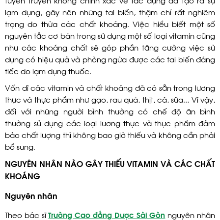
tuyên truyền không chính xác về tác dụng đã tạo ra sự
lạm dụng, gây nên những tai biến, thậm chí rất nghiêm
trọng do thừa các chất khoáng. Việc hiểu biết một số
nguyên tắc cơ bản trong sử dụng một số loại vitamin cũng
như các khoáng chất sẽ góp phần tăng cường việc sử
dụng có hiệu quả và phòng ngừa được các tai biến đáng
tiếc do lạm dụng thuốc.
Vốn dĩ các vitamin và chất khoáng đã có sẵn trong lương
thực và thực phẩm như gạo, rau quả, thịt, cá, sữa… Vì vậy,
đối với những người bình thường có chế độ ăn bình
thường sử dụng các loại lương thực và thực phẩm đảm
bảo chất lượng thì không bao giờ thiếu và không cần phải
bổ sung.
NGUYÊN NHÂN NÀO GÂY THIẾU VITAMIN VÀ CÁC CHẤT
KHOÁNG
Nguyên nhân
Theo bác sĩ
Trường Cao đẳng Dược Sài Gòn
nguyên nhân