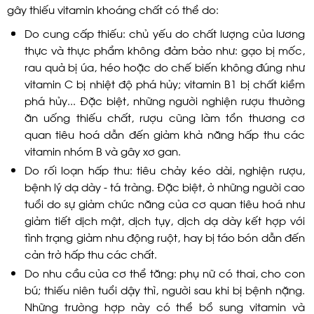
gây thiếu vitamin khoáng chất có thể do:
Do cung cấp thiếu: chủ yếu do chất lượng của lương
thực và thực phẩm không đảm bảo như: gạo bị mốc,
rau quả bị úa, héo hoặc do chế biến không đúng như
vitamin C bị nhiệt độ phá hủy; vitamin B1 bị chất kiềm
phá hủy... Đặc biệt, những người nghiện rượu thường
ăn uống thiếu chất, rượu cũng làm tổn thương cơ
quan tiêu hoá dẫn đến giảm khả năng hấp thu các
vitamin nhóm B và gây xơ gan.
Do rối loạn hấp thu: tiêu chảy kéo dài, nghiện rượu,
bệnh lý dạ dày - tá tràng. Đặc biệt, ở những người cao
tuổi do sự giảm chức năng của cơ quan tiêu hoá như
giảm tiết dịch mật, dịch tụy, dịch dạ dày kết hợp với
tình trạng giảm nhu động ruột, hay bị táo bón dẫn đến
cản trở hấp thu các chất.
Do nhu cầu của cơ thể tăng: phụ nữ có thai, cho con
bú; thiếu niên tuổi dậy thì, người sau khi bị bệnh nặng.
Những trường hợp này có thể bổ sung vitamin và