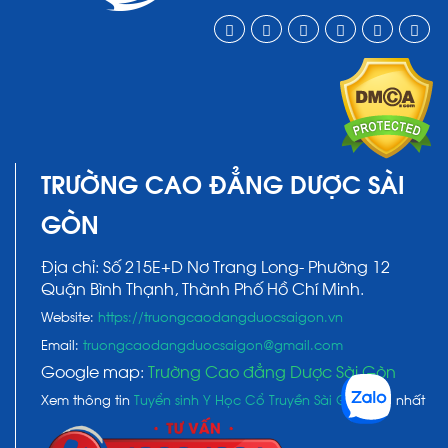
TRƯỜNG CAO ĐẲNG DƯỢC SÀI
GÒN
Địa chỉ: Số 215E+D Nơ Trang Long- Phường 12
Quận Bình Thạnh, Thành Phố Hồ Chí Minh.
Website:
https://truongcaodangduocsaigon.vn
Email:
truongcaodangduocsaigon@gmail.com
Google map:
Trường Cao đẳng Dược Sài Gòn
Xem thông tin
Tuyển sinh Y Học Cổ Truyền Sài Gòn
mới nhất