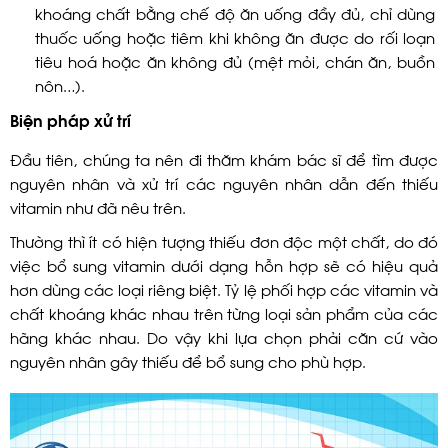
khoáng chất bằng chế độ ăn uống đầy đủ, chỉ dùng
thuốc uống hoặc tiêm khi không ăn được do rối loạn
tiêu hoá hoặc ăn không đủ (mệt mỏi, chán ăn, buồn
nôn…).
Biện pháp xử trí
Đầu tiên, chúng ta nên đi thăm khám bác sĩ để tìm được
nguyên nhân và xử trí các nguyên nhân dẫn đến thiếu
vitamin như đã nêu trên.
Thường thì ít có hiện tượng thiếu đơn độc một chất, do đó
việc bổ sung vitamin dưới dạng hỗn hợp sẽ có hiệu quả
hơn dùng các loại riêng biệt. Tỷ lệ phối hợp các vitamin và
chất khoáng khác nhau trên từng loại sản phẩm của các
hãng khác nhau. Do vậy khi lựa chọn phải căn cứ vào
nguyên nhân gây thiếu để bổ sung cho phù hợp.