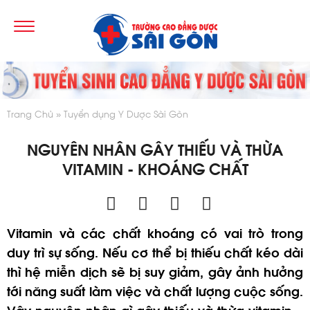
Trang Chủ
Tuyển dụng Y Dược Sài Gòn
NGUYÊN NHÂN GÂY THIẾU VÀ THỪA
VITAMIN - KHOÁNG CHẤT
Vitamin và các chất khoáng có vai trò trong
duy trì sự sống. Nếu cơ thể bị thiếu chất kéo dài
thì hệ miễn dịch sẽ bị suy giảm, gây ảnh hưởng
tới năng suất làm việc và chất lượng cuộc sống.
Vậy nguyên nhân gì gây thiếu và thừa vitamin –