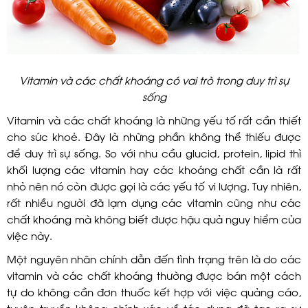
Vitamin và các chất khoáng có vai trò trong duy trì sự
sống
Vitamin và các chất khoáng là những yếu tố rất cần thiết
cho sức khoẻ. Đây là những phần không thể thiếu được
để duy trì sự sống. So với nhu cầu glucid, protein, lipid thì
khối lượng các vitamin hay các khoáng chất cần là rất
nhỏ nên nó còn được gọi là các yếu tố vi lượng. Tuy nhiên,
rất nhiều người đã lạm dụng các vitamin cũng như các
chất khoáng mà không biết được hậu quả nguy hiểm của
việc này.
Một nguyên nhân chính dẫn đến tình trạng trên là do các
vitamin và các chất khoáng thường được bán một cách
tự do không cần đơn thuốc kết hợp với việc quảng cáo,