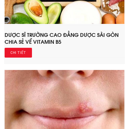
DƯỢC SĨ TRƯỜNG CAO ĐẲNG DƯỢC SÀI GÒN
CHIA SẺ VỀ VITAMIN B5
CHI TIẾT