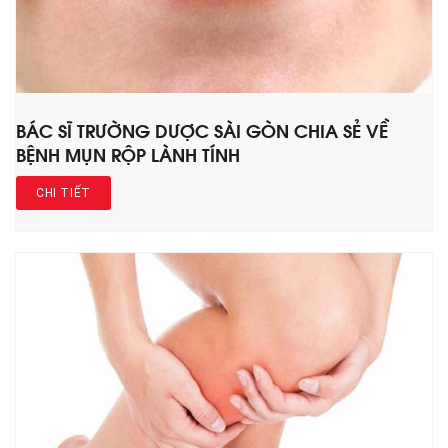
BÁC SĨ TRƯỜNG DƯỢC SÀI GÒN CHIA SẺ VỀ
BỆNH MỤN RỘP LÀNH TÍNH
CHI TIẾT