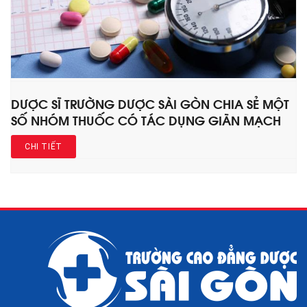
DƯỢC SĨ TRƯỜNG DƯỢC SÀI GÒN CHIA SẺ MỘT
SỐ NHÓM THUỐC CÓ TÁC DỤNG GIÃN MẠCH
CHI TIẾT