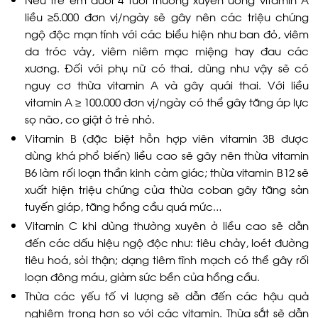
liều ≥5.000 đơn vị/ngày sẽ gây nên các triệu chứng
ngộ độc mạn tính với các biểu hiện như ban đỏ, viêm
da tróc vảy, viêm niêm mạc miệng hay đau các
xương. Đối với phụ nữ có thai, dùng như vậy sẽ có
nguy cơ thừa vitamin A và gây quái thai. Với liều
vitamin A ≥ 100.000 đơn vị/ngày có thể gây tăng áp lực
sọ não, co giật ở trẻ nhỏ.
Vitamin B (đặc biệt hỗn hợp viên vitamin 3B được
dùng khá phổ biến) liều cao sẽ gây nên thừa vitamin
B6 làm rối loạn thần kinh cảm giác; thừa vitamin B12 sẽ
xuất hiện triệu chứng của thừa coban gây tăng sản
tuyến giáp, tăng hồng cầu quá mức…
Vitamin C khi dùng thường xuyên ở liều cao sẽ dẫn
đến các dấu hiệu ngộ độc như: tiêu chảy, loét đường
tiêu hoá, sỏi thận; dạng tiêm tĩnh mạch có thể gây rối
loạn đông máu, giảm sức bền của hồng cầu.
Thừa các yếu tố vi lượng sẽ dẫn đến các hậu quả
nghiêm trọng hơn so với các vitamin. Thừa sắt sẽ dẫn