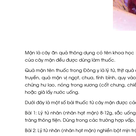
Mận là cây ăn quả thông dụng có tên khoa học l
của cây mận đều được dùng làm thuốc.
Quả mận tên thuốc trong Đông y là lý tử, thịt quả 
truyền, quả mận vị ngọt, chua, tính bình, quy vào 
chứng hư lao, nóng trong xương (cốt chưng, chiề
hoặc giã lấy nước uống.
Dưới đây là một số bài thuốc từ cây mận được cá
Bài 1: Lý tử nhân (nhân hạt mận) 8-12g, sắc uố
tràng thông tiện. Dùng trong các trường hợp vấp, 
Bài 2: Lý tử nhân (nhân hạt mận) nghiền bột mịn t