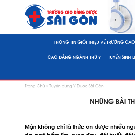
THÔNG TIN GIỚI THIỆU VỀ TRƯỜNG CA
CAO ĐẲNG NGÀNH THÚ Y
TUYỂN SINH 
Trang Chủ
Tuyển dụng Y Dược Sài Gòn
NHỮNG BÀI T
Mận không chỉ là thức ăn được nhiều ng
da, ngã bầm tím, sưng đau, đái buốt, đái 