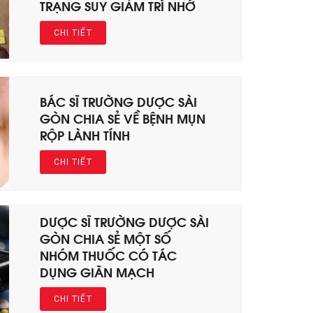
TRẠNG SUY GIẢM TRÍ NHỚ
CHI TIẾT
BÁC SĨ TRƯỜNG DƯỢC SÀI
GÒN CHIA SẺ VỀ BỆNH MỤN
RỘP LÀNH TÍNH
CHI TIẾT
DƯỢC SĨ TRƯỜNG DƯỢC SÀI
GÒN CHIA SẺ MỘT SỐ
NHÓM THUỐC CÓ TÁC
DỤNG GIÃN MẠCH
CHI TIẾT