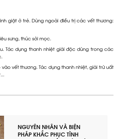
nh giật ở trẻ. Dùng ngoài điều trị các vết thương:
iêu sưng, thúc sởi mọc.
au. Tác dụng thanh nhiệt giải độc dùng trong các
c.
vào vết thương. Tác dụng thanh nhiệt, giải trừ uất
..
NGUYÊN NHÂN VÀ BIỆN
PHÁP KHẮC PHỤC TÌNH