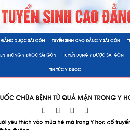
O ĐẲNG DƯỢC SÀI GÒN
TUYỂN SINH CAO ĐẲNG Y SÀI GÒN
T
LIÊN THÔNG Y DƯỢC SÀI GÒN
TUYỂN DỤNG Y DƯỢC SÀI GÒN
TIN TỨC Y DƯỢC
HUỐC CHỮA BỆNH TỪ QUẢ MẬN TRONG Y H
ười yêu thích vào mùa hè mà trong Y học cổ truy
tháo đường...