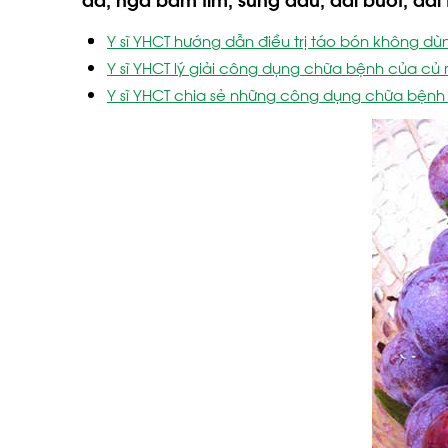
Y sĩ YHCT hướng dẫn điều trị táo bón không dù
Y sĩ YHCT lý giải công dụng chữa bệnh của c
Y sĩ YHCT chia sẻ những công dụng chữa bệnh 