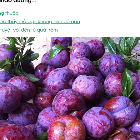
ng thuốc
ủ mã thầy mà bạn không nên bỏ qua
tuyệt vời đến từ quả trám