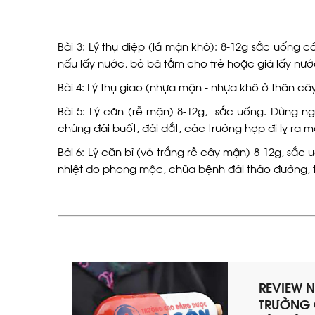
Bài 3: Lý thụ diệp (lá mận khô): 8-12g sắc uống c
nấu lấy nước, bỏ bã tắm cho trẻ hoặc giã lấy nướ
Bài 4: Lý thụ giao (nhựa mận - nhựa khô ở thân câ
Bài 5: Lý căn (rễ mận) 8-12g, sắc uống. Dùng ng
chứng đái buốt, đái dắt, các trường hợp đi lỵ ra
Bài 6: Lý căn bì (vỏ trắng rễ cây mận) 8-12g, sắc
nhiệt do phong mộc, chữa bệnh đái tháo đường, tâm
REVIEW 
TRƯỜNG