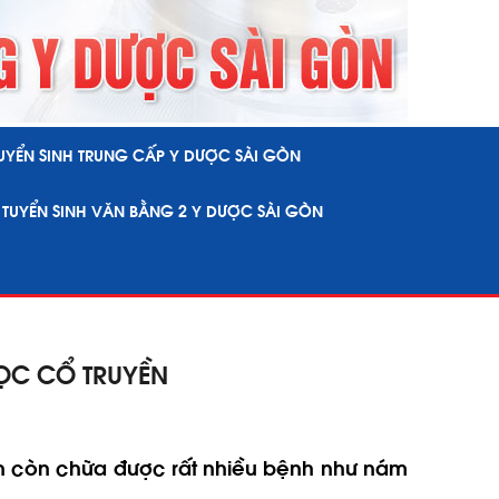
UYỂN SINH TRUNG CẤP Y DƯỢC SÀI GÒN
TUYỂN SINH VĂN BẰNG 2 Y DƯỢC SÀI GÒN
ỌC CỔ TRUYỀN
ền còn chữa được rất nhiều bệnh như nám