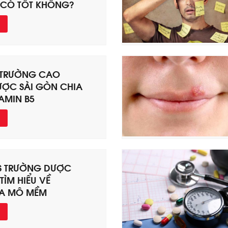
 CÓ TỐT KHÔNG?
 TRƯỜNG CAO
ỢC SÀI GÒN CHIA
TAMIN B5
S TRƯỜNG DƯỢC
TÌM HIỂU VỀ
A MÔ MỀM