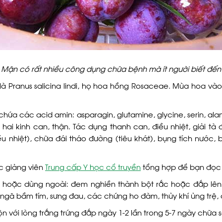
Mận có rất nhiều công dụng chữa bệnh mà ít người biết đến
à Pranus salicina lindi, họ hoa hồng Rosaceae. Mùa hoa vào
chứa các acid amin: asparagin, glutamine, glycine, serin, ala
hai kinh can, thận. Tác dụng thanh can, điều nhiệt, giải tà độc
u nhiệt), chữa đái tháo đường (tiêu khát), bụng tích nước,
c giảng viên
Trung cấp Y học cổ truyền
tổng hợp để bạn đọc
ng hoặc dùng ngoài: đem nghiền thành bột rắc hoặc đắp lên
ngã bầm tím, sưng đau, các chứng ho đàm, thủy khí ủng trệ, đạ
rộn với lòng trắng trứng đắp ngày 1-2 lần trong 5-7 ngày chữ