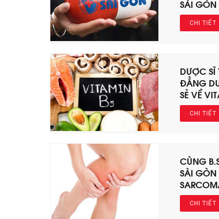
SÀI GÒN
CHI TIẾT
DƯỢC SĨ
ĐẲNG DƯ
SẺ VỀ VI
CHI TIẾT
CÙNG B.
SÀI GÒN 
SARCOM
CHI TIẾT