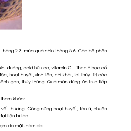
 tháng 2-3, mùa quả chín tháng 5-6. Các bộ phận
nin, đường, acid hữu cơ, vitamin C... Theo Y học cổ
, hoạt huyết, sinh tân, chỉ khát, lợi thủy. Trị các
 bệnh gan, thủy thũng. Quả mận dùng ăn trực tiếp
 tham khảo:
 vết thương. Công năng hoạt huyết, tán ứ, nhuận
i tiện bí táo.
a sạm da mặt, nám da.