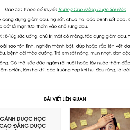
Đào tao Y học cổ truyền
Trường Cao Đẳng Dược Sài Gòn
ó công dụng giảm đau, hạ sốt, chữa ho, các bệnh sốt cao, ki
c cốt lá mận tươi thấm vào chỗ sưng đau.
y): 8-16g sắc uống, chủ trị mắt có màng, tác dụng giảm đau, t
oài sao tồn tính, nghiền thành bột, đắp hoặc rắc lên vết đ
 máu, bệnh đái tháo đường. Trẻ em sốt nóng, mụn nhọt, đan độ
 uống. Có thể sắc đặc ngậm rồi nuốt hoặc lấy nước thấm đắp 
 phiền, làm hạ khí, các trường hợp khí hư, đau răng, lở loét.
BÀI VIẾT LIÊN QUAN
NGÀNH DƯỢC HỌC
 CAO ĐẲNG DƯỢC