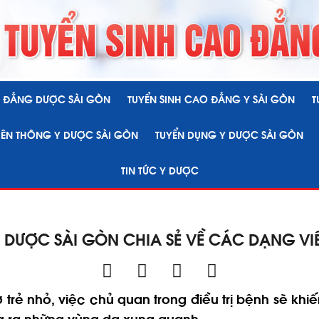
O ĐẲNG DƯỢC SÀI GÒN
TUYỂN SINH CAO ĐẲNG Y SÀI GÒN
T
LIÊN THÔNG Y DƯỢC SÀI GÒN
TUYỂN DỤNG Y DƯỢC SÀI GÒN
TIN TỨC Y DƯỢC
 DƯỢC SÀI GÒN CHIA SẺ VỀ CÁC DẠNG VI
 trẻ nhỏ, việc chủ quan trong điều trị bệnh sẽ k
ng ra những vùng da xung quanh.