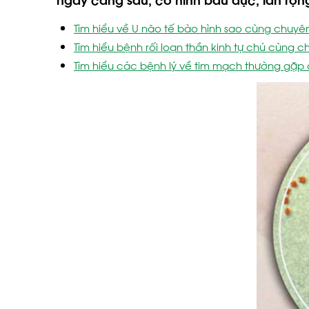
Tìm hiểu về U não tế bào hình sao cùng chuyê
Tìm hiểu bệnh rối loạn thần kinh tự chủ cùng 
Tìm hiểu các bệnh lý về tim mạch thường gặp 