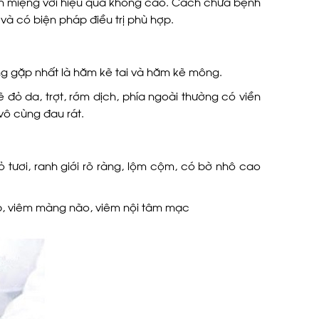
n miệng với hiệu quả không cao. Cách chữa bệnh
 có biện pháp điều trị phù hợp.
ng gặp nhất là hăm kẽ tai và hăm kẽ mông.
ẽ đỏ da, trợt, rớm dịch, phía ngoài thường có viền
vô cùng đau rát.
 tươi, ranh giới rõ ràng, lộm cộm, có bờ nhô cao
ớp, viêm màng não, viêm nội tâm mạc