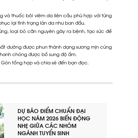
g và thuốc bôi viêm da liên cầu phù hợp với từng
ục lại tình trạng làn da như ban đầu.
ứng, loại bỏ căn nguyên gây ra bệnh, tạo sức đề
, chất dưỡng được phun thành dạng sương mịn cùng
 nhanh chóng được bổ sung độ ẩm.
i Gòn tổng hợp và chia sẻ đến bạn đọc.
DỰ BÁO ĐIỂM CHUẨN ĐẠI
HỌC NĂM 2026 BIẾN ĐỘNG
NHẸ GIỮA CÁC NHÓM
NGÀNH TUYỂN SINH