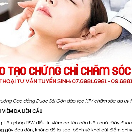
rường Cao đẳng Dược Sài Gòn đào tạo KTV chăm sóc da uy t
 VIÊM DA LIÊN CẦU
g Liệu pháp TBW điều trị viêm da liên cầu hiệu quả. Đây đượ
 gây đau đớn, không để lại sẹo, bệnh sẽ khỏi dứt điểm chỉ sau