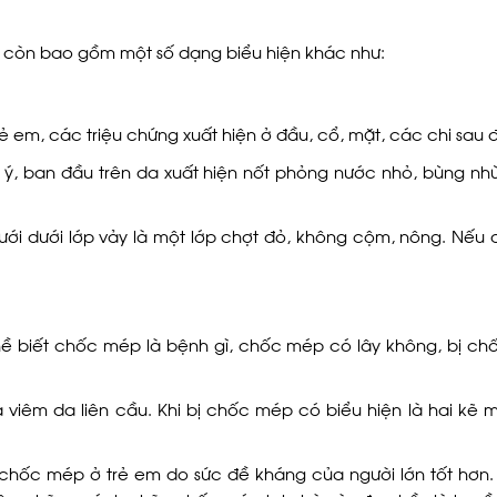
n còn bao gồm một số dạng biểu hiện khác như:
em, các triệu chứng xuất hiện ở đầu, cổ, mặt, các chi sau đó 
ý, ban đầu trên da xuất hiện nốt phỏng nước nhỏ, bùng nh
ưới dưới lớp vảy là một lớp chợt đỏ, không cộm, nông. Nếu
ề biết chốc mép là bệnh gì, chốc mép có lây không, bị ch
iêm da liên cầu. Khi bị chốc mép có biểu hiện là hai kẽ m
chốc mép ở trẻ em do sức đề kháng của người lớn tốt hơn.