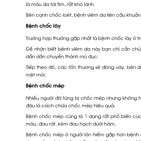
là màu da tái tím, rất khó lành.
Bên cạnh chốc loét, bệnh viêm da liên cầu khuẩ
Bệnh chốc lây
Trường hợp thường gặp nhất là bệnh chốc lây ở trẻ 
Để nhận biết bệnh viêm da này bạn chỉ cần chú 
dần dần chuyển thành mủ đục.
Tiếp theo đó, các tổn thương sẽ đóng vảy, bên d
mệt mỏi.
Bệnh chốc mép
Nhiều người đã từng bị chốc mép nhưng không h
đâu là cách chữa chốc mép hiệu quả.
Bệnh chốc mép cũng là 1 dạng rất phổ biến của v
máu, đau rát, kèm đau hạch dưới hàm.
Bệnh chốc mép ở người lớn hiếm gặp hơn bệnh 