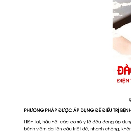
T
PHƯƠNG PHÁP ĐƯỢC ÁP DỤNG ĐỂ ĐIỀU TRỊ BỆNH
Hiện tại, hầu hết các cơ sở y tế đều đang áp dụn
bệnh viêm da liên cầu triệt để, nhanh chóng, không