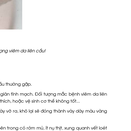
ạng viêm da liên cầu!
cầu thường gặp.
 giãn tĩnh mạch. Đối tượng mắc bệnh viêm da liên
thích, hoặc vệ sinh cơ thể không tốt…
ày vỡ ra, khô lại sẽ đóng thành vảy dày màu vàng
ên trong có rớm mủ, ít nụ thịt, xung quanh vết loét