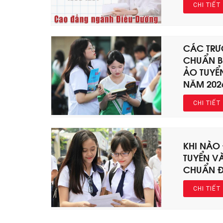
CHI TIẾT
CÁC TRƯ
CHUẨN B
ẢO TUYỂ
NĂM 202
CHI TIẾT
KHI NÀO
TUYỂN V
CHUẨN Đ
CHI TIẾT