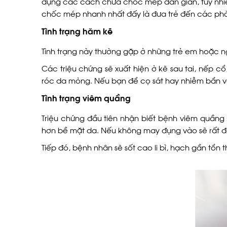
dụng các cách chữa chốc mép dân gian, tuy nhi
chốc mép nhanh nhất đấy là đưa trẻ đến các phò
Tình trạng hăm kẽ
Tình trạng này thường gặp ở những trẻ em hoặc n
Các triệu chứng sẽ xuất hiện ở kẽ sau tai, nếp cổ
róc da mỏng. Nếu bạn để cọ sát hay nhiễm bẩn và
Tình trạng viêm quầng
Triệu chứng đầu tiên nhận biết bệnh viêm quầng 
hơn bề mặt da. Nếu không may đụng vào sẽ rất đ
Tiếp đó, bệnh nhân sẽ sốt cao li bì, hạch gần tổ