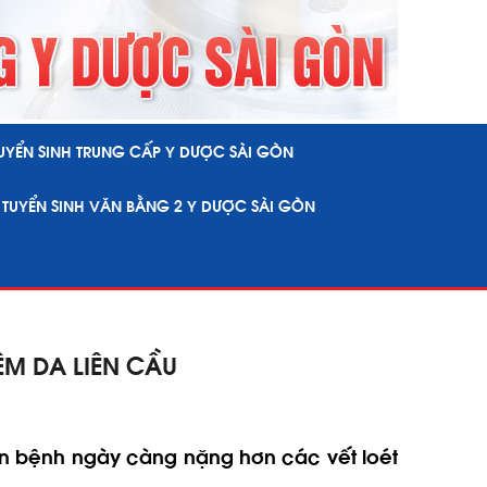
UYỂN SINH TRUNG CẤP Y DƯỢC SÀI GÒN
TUYỂN SINH VĂN BẰNG 2 Y DƯỢC SÀI GÒN
ÊM DA LIÊN CẦU
hiến bệnh ngày càng nặng hơn các vết loét