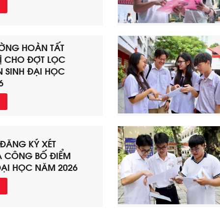
ỜNG HOÀN TẤT
Ị CHO ĐỢT LỌC
N SINH ĐẠI HỌC
6
 ĐĂNG KÝ XÉT
À CÔNG BỐ ĐIỂM
ẠI HỌC NĂM 2026