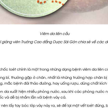
Viêm da liên cầu
sĩ giảng viên Trường Cao đẳng Dược Sài Gòn chia sẻ về các d
 chốc loét chính là một trong những dạng bệnh viêm da liên 
ung bì, thường gặp ở chân, nhất là những trường hợp chân bị
ỡng, mắc bệnh đái tháo đường, hay uống rượu, dùng chất kích 
n da xuất hiện nhiều phỏng nước, sau khi các phỏng nước n
c và dễ bị nhầm lẫn với bệnh vảy cá.
ên lấy tay bóc lớp vảy này ra, sẽ để lại một vết loét đứng, b