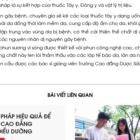
háp là sự kết hợp của thuốc Tây y, Đông y và vật lý trị liệu.
uồn gây bệnh, chuyên gia sẽ kê các loại thuốc tây y dạng uốn
ài da đồng thời làm mềm da, cung cấp độ ẩm cho da, khôi ph
p trung vào vùng da bị bệnh, có thể cải thiện thể chất dị 
 các nguyên nhân dị nguyên gây bệnh.
no phun sương vi sóng được thiết kế vòi phun công nghệ cao
g chất này len lỏi thẩm thấu vào các lớp tế bào da, làn da
iên cầu được các bác sĩ giảng viên Trường Cao đẳng Dược Sà
BÀI VIẾT LIÊN QUAN
PHÁP HIỆU QUẢ ĐỂ
P CAO ĐẲNG
ĐIỀU DƯỠNG