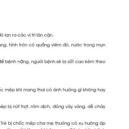
lan ra các vị trí lân cận.
ùng, hình tròn có quầng viêm đỏ, nước trong mụn
 để bệnh nặng, người bệnh sẽ bị sốt cao kèm theo
ốc mép khi mang thai có ảnh hưởng gì không hay
ép bị nứt trợt, rớm dịch, đóng vảy vàng, dễ chảy
 Trẻ bị chốc mép cha mẹ thường có xu hướng áp