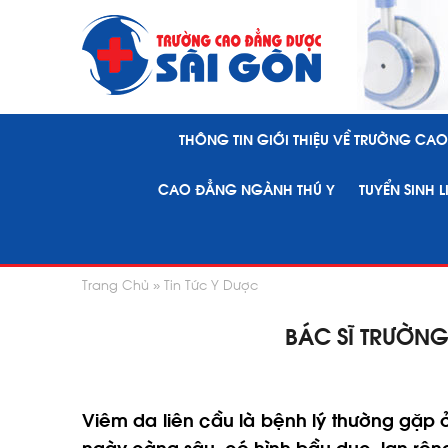
THÔNG TIN GIỚI THIỆU VỀ TRƯỜNG CA
CAO ĐẲNG NGÀNH THÚ Y
TUYỂN SINH 
Trang Chủ
Tin Tức Y Dược
BÁC SĨ TRƯỜNG
Viêm da liên cầu là bệnh lý thường gặp ở
ngày càng sâu, có hình bầu dục, lan rộ