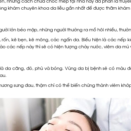
ên, những cách chữa chốc mép tại nhà này đa phần là truyề
ng khám chuyên khoa da liễu gần nhất để được thăm khám và
gười lớn béo mập, những người thường ra mồ hôi nhiều, thườ
, rốn, kẽ bẹn, kẽ mông, các ngấn da. Biểu hiện là các nếp k
o các nếp này thì sẽ có hiện tượng chảy nước, viêm da mủ 
là da căng, đỏ, phù và bóng. Vùng da bị bệnh sẽ có màu đỏ
au.
n thương sưng đau, thậm chí có thể biến chứng thành viêm kh