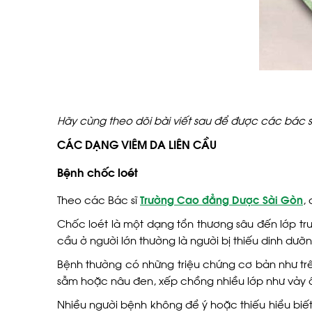
Hãy cùng theo dõi bài viết sau để được các bác 
CÁC DẠNG VIÊM DA LIÊN CẦU
Bệnh chốc loét
Theo các Bác sĩ
Trường Cao đẳng Dược Sài Gòn
,
Chốc loét là một dạng tổn thương sâu đến lớp tr
cầu ở người lớn thường là người bị thiếu dinh dư
Bệnh thường có những triệu chứng cơ bản như trê
sẫm hoặc nâu đen, xếp chồng nhiều lớp như vảy ố
Nhiều người bệnh không để ý hoặc thiếu hiểu biết n