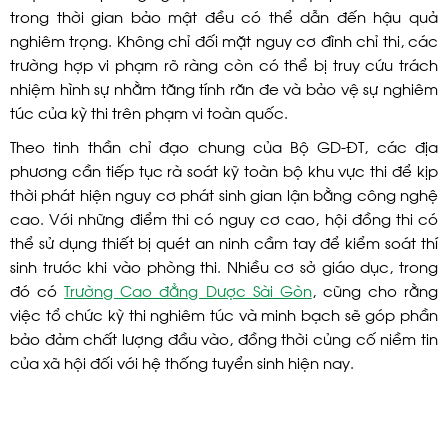
trong thời gian bảo mật đều có thể dẫn đến hậu quả
nghiêm trọng. Không chỉ đối mặt nguy cơ đình chỉ thi, các
trường hợp vi phạm rõ ràng còn có thể bị truy cứu trách
nhiệm hình sự nhằm tăng tính răn đe và bảo vệ sự nghiêm
túc của kỳ thi trên phạm vi toàn quốc.
Theo tinh thần chỉ đạo chung của Bộ GD-ĐT, các địa
phương cần tiếp tục rà soát kỹ toàn bộ khu vực thi để kịp
thời phát hiện nguy cơ phát sinh gian lận bằng công nghệ
cao. Với những điểm thi có nguy cơ cao, hội đồng thi có
thể sử dụng thiết bị quét an ninh cầm tay để kiểm soát thí
sinh trước khi vào phòng thi. Nhiều cơ sở giáo dục, trong
đó có
Trường Cao đẳng Dược Sài Gòn
, cũng cho rằng
việc tổ chức kỳ thi nghiêm túc và minh bạch sẽ góp phần
bảo đảm chất lượng đầu vào, đồng thời củng cố niềm tin
của xã hội đối với hệ thống tuyển sinh hiện nay.