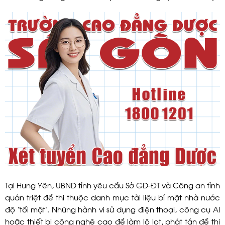
Tại Hưng Yên, UBND tỉnh yêu cầu Sở GD-ĐT và Công an tỉnh
quán triệt đề thi thuộc danh mục tài liệu bí mật nhà nước
độ “tối mật”. Những hành vi sử dụng điện thoại, công cụ AI
hoặc thiết bị công nghệ cao để làm lộ lọt, phát tán đề thi