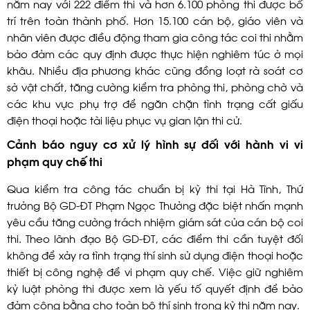
năm nay với 222 điểm thi và hơn 6.100 phòng thi được bố
trí trên toàn thành phố. Hơn 15.100 cán bộ, giáo viên và
nhân viên được điều động tham gia công tác coi thi nhằm
bảo đảm các quy định được thực hiện nghiêm túc ở mọi
khâu. Nhiều địa phương khác cũng đồng loạt rà soát cơ
sở vật chất, tăng cường kiểm tra phòng thi, phòng chờ và
các khu vực phụ trợ để ngăn chặn tình trạng cất giấu
điện thoại hoặc tài liệu phục vụ gian lận thi cử.
Cảnh báo nguy cơ xử lý hình sự đối với hành vi vi
phạm quy chế thi
Qua kiểm tra công tác chuẩn bị kỳ thi tại Hà Tĩnh, Thứ
trưởng Bộ GD-ĐT Phạm Ngọc Thưởng đặc biệt nhấn mạnh
yêu cầu tăng cường trách nhiệm giám sát của cán bộ coi
thi. Theo lãnh đạo Bộ GD-ĐT, các điểm thi cần tuyệt đối
không để xảy ra tình trạng thí sinh sử dụng điện thoại hoặc
thiết bị công nghệ để vi phạm quy chế. Việc giữ nghiêm
kỷ luật phòng thi được xem là yếu tố quyết định để bảo
đảm công bằng cho toàn bộ thí sinh trong kỳ thi năm nay.