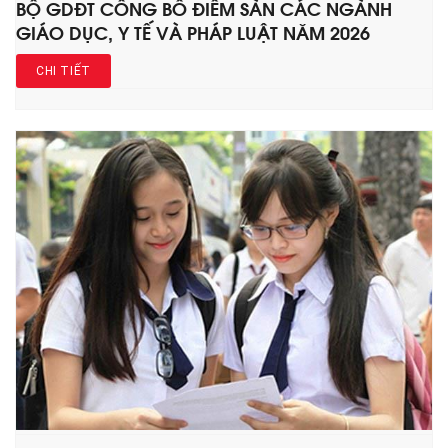
BỘ GDĐT CÔNG BỐ ĐIỂM SÀN CÁC NGÀNH
GIÁO DỤC, Y TẾ VÀ PHÁP LUẬT NĂM 2026
CHI TIẾT