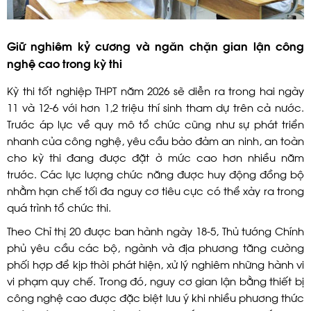
Giữ nghiêm kỷ cương và ngăn chặn gian lận công
nghệ cao trong kỳ thi
Kỳ thi tốt nghiệp THPT năm 2026 sẽ diễn ra trong hai ngày
11 và 12-6 với hơn 1,2 triệu thí sinh tham dự trên cả nước.
Trước áp lực về quy mô tổ chức cũng như sự phát triển
nhanh của công nghệ, yêu cầu bảo đảm an ninh, an toàn
cho kỳ thi đang được đặt ở mức cao hơn nhiều năm
trước. Các lực lượng chức năng được huy động đồng bộ
nhằm hạn chế tối đa nguy cơ tiêu cực có thể xảy ra trong
quá trình tổ chức thi.
Theo Chỉ thị 20 được ban hành ngày 18-5, Thủ tướng Chính
phủ yêu cầu các bộ, ngành và địa phương tăng cường
phối hợp để kịp thời phát hiện, xử lý nghiêm những hành vi
vi phạm quy chế. Trong đó, nguy cơ gian lận bằng thiết bị
công nghệ cao được đặc biệt lưu ý khi nhiều phương thức