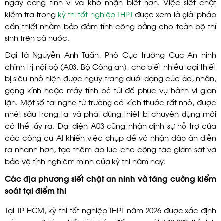
ngày càng tinh vi và khó nhận biết hơn. Việc siết chặt
kiểm tra trong
kỳ thi tốt nghiệp THPT
được xem là giải pháp
cần thiết nhằm bảo đảm tính công bằng cho toàn bộ thí
sinh trên cả nước.
Đại tá Nguyễn Anh Tuấn, Phó Cục trưởng Cục An ninh
chính trị nội bộ (A03, Bộ Công an), cho biết nhiều loại thiết
bị siêu nhỏ hiện được ngụy trang dưới dạng cúc áo, nhẫn,
gọng kính hoặc máy tính bỏ túi để phục vụ hành vi gian
lận. Một số tai nghe từ trường có kích thước rất nhỏ, được
nhét sâu trong tai và phải dùng thiết bị chuyên dụng mới
có thể lấy ra. Đại diện A03 cũng nhận định sự hỗ trợ của
các công cụ AI khiến việc chụp đề và nhận đáp án diễn
ra nhanh hơn, tạo thêm áp lực cho công tác giám sát và
bảo vệ tính nghiêm minh của kỳ thi năm nay.
Các địa phương siết chặt an ninh và tăng cường kiểm
soát tại điểm thi
Tại TP HCM, kỳ thi tốt nghiệp THPT năm 2026 được xác định