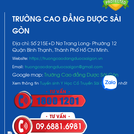
TRƯỜNG CAO ĐẲNG DƯỢC SÀI
GÒN
Địa chỉ: Số 215E+D Nơ Trang Long- Phường 12
Quận Bình Thạnh, Thành Phố Hồ Chí Minh.
Website:
https://truongcaodangduocsaigon.vn
Email:
truongcaodangduocsaigon@gmail.com
Google map:
Trường Cao đẳng Dược Sài Gòn
Xem thông tin
Tuyển sinh Y Học Cổ Truyền Sài Gòn
mới nhất