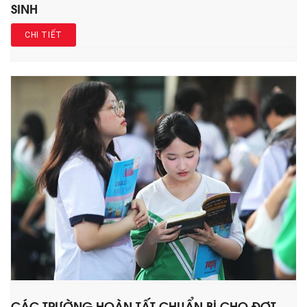
SINH
CHI TIẾT
CÁC TRƯỜNG HOÀN TẤT CHUẨN BỊ CHO ĐỢT