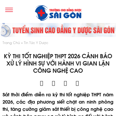
Trang Chủ
Tin Tức Y Dược
KỲ THI TỐT NGHIỆP THPT 2026 CẢNH BÁO
XỬ LÝ HÌNH SỰ VỚI HÀNH VI GIAN LẬN
CÔNG NGHỆ CAO
Sát thời điểm diễn ra kỳ thi tốt nghiệp THPT năm
2026, các địa phương siết chặt an ninh phòng
thi, tăng cường giám sát thiết bị công nghệ cao
và cảnh báo nguy cơ xử lý hình sự đối với hành