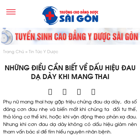
Trang Chủ
Tin Tức Y Dược
NHỮNG ĐIỀU CẦN BIẾT VỀ DẤU HIỆU ĐAU
DẠ DÀY KHI MANG THAI
Phụ nữ mang thai hay gặp triệu chứng đau dạ dày, đa số
đáng cơn đau nhẹ và biến mất khi chúng ta đổi tư thế,
thả lỏng cơ thể khi, hoặc khi vận động theo phản xạ đau.
Nhưng khi cơn đau dạ dày không có dấu hiệu giảm nên
tham vấn bác sĩ để tìm hiểu nguyên nhân bệnh.