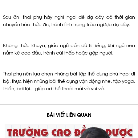
Sau ăn, thai phụ hãy nghỉ ngơi để dạ dày có thời gian
chuyển hóa thức ăn, tránh tình trạng trào ngược dạ dày.
Không thức khuya, giấc ngủ cần đủ 8 tiếng, khi ngủ nên
nằm kê cao đầu, tránh cúi thấp hoặc gập người.
Thai phụ nên lựa chọn những bài tập thể dụng phù hợp: đi
bộ, thực hiện những bài thể dụng vận động nhẹ, tập yoga,
thiền, bơi lội… giúp cơ thể thoải mái và vui vẻ.
BÀI VIẾT LIÊN QUAN