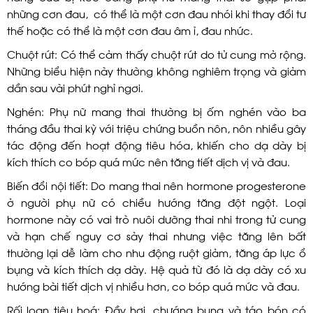
những cơn đau, có thể là một cơn đau nhói khi thay đổi tư
thế hoặc có thể là một cơn đau âm ỉ, đau nhức.
Chuột rút: Có thể cảm thấy chuột rút do tử cung mở rộng.
Những biểu hiện này thường không nghiêm trọng và giảm
dần sau vài phút nghỉ ngơi.
Nghén: Phụ nữ mang thai thường bị ốm nghén vào ba
tháng đầu thai kỳ với triệu chứng buồn nôn, nôn nhiều gây
tác động đến hoạt động tiêu hóa, khiến cho dạ dày bị
kích thích co bóp quá mức nên tăng tiết dịch vị và đau.
Biến đổi nội tiết: Do mang thai nên hormone progesterone
ở người phụ nữ có chiều hướng tăng đột ngột. Loại
hormone này có vai trò nuôi dưỡng thai nhi trong tử cung
và hạn chế nguy cơ sảy thai nhưng việc tăng lên bất
thường lại dễ làm cho nhu động ruột giảm, tăng áp lực ổ
bụng và kích thích dạ dày. Hệ quả từ đó là dạ dày có xu
hướng bài tiết dịch vị nhiều hơn, co bóp quá mức và đau.
Rối loạn tiêu hoá: Đầy hơi, chướng bụng và táo bón có