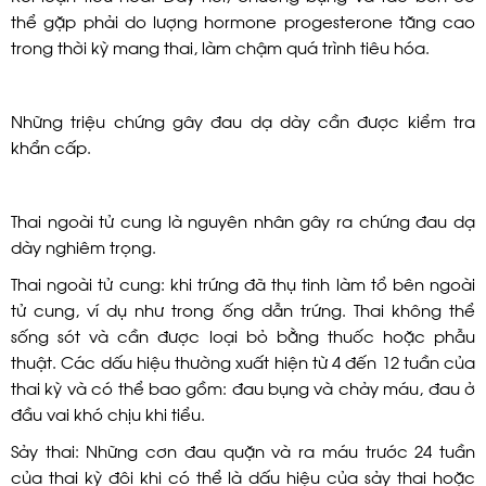
thể gặp phải do lượng hormone progesterone tăng cao
trong thời kỳ mang thai, làm chậm quá trình tiêu hóa.
Những triệu chứng gây đau dạ dày cần được kiểm tra
khẩn cấp.
Thai ngoài tử cung là nguyên nhân gây ra chứng đau dạ
dày nghiêm trọng.
Thai ngoài tử cung: khi trứng đã thụ tinh làm tổ bên ngoài
tử cung, ví dụ như trong ống dẫn trứng. Thai không thể
sống sót và cần được loại bỏ bằng thuốc hoặc phẫu
thuật. Các dấu hiệu thường xuất hiện từ 4 đến 12 tuần của
thai kỳ và có thể bao gồm: đau bụng và chảy máu, đau ở
đầu vai khó chịu khi tiểu.
Sảy thai: Những cơn đau quặn và ra máu trước 24 tuần
của thai kỳ đôi khi có thể là dấu hiệu của sảy thai hoặc