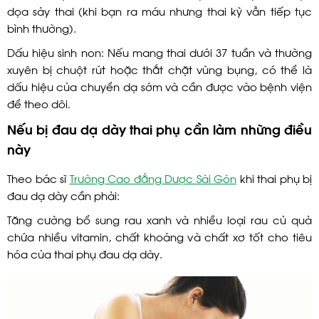
dọa sảy thai (khi bạn ra máu nhưng thai kỳ vẫn tiếp tục
bình thường).
Dấu hiệu sinh non: Nếu mang thai dưới 37 tuần và thường
xuyên bị chuột rút hoặc thắt chặt vùng bụng, có thể là
dấu hiệu của chuyển dạ sớm và cần được vào bệnh viện
để theo dõi.
Nếu bị đau dạ dày thai phụ cần làm những điều
này
Theo bác sĩ
Trường Cao đẳng Dược Sài Gòn
khi thai phụ bị
đau dạ dày cần phải:
Tăng cường bổ sung rau xanh và nhiều loại rau củ quả
chứa nhiều vitamin, chất khoáng và chất xơ tốt cho tiêu
hóa của thai phụ đau dạ dày.