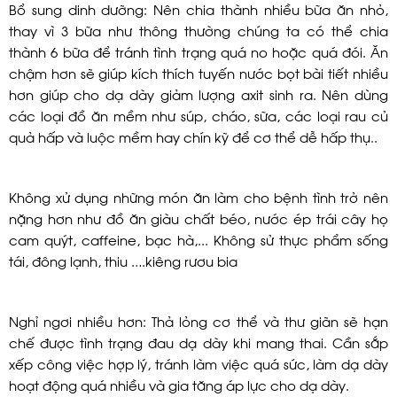
Bổ sung dinh dưỡng: Nên chia thành nhiều bữa ăn nhỏ,
thay vì 3 bữa như thông thường chúng ta có thể chia
thành 6 bữa để tránh tình trạng quá no hoặc quá đói. Ăn
chậm hơn sẽ giúp kích thích tuyến nước bọt bài tiết nhiều
hơn giúp cho dạ dày giảm lượng axit sinh ra. Nên dùng
các loại đồ ăn mềm như súp, cháo, sữa, các loại rau củ
quả hấp và luộc mềm hay chín kỹ để cơ thể dễ hấp thụ..
Không xử dụng những món ăn làm cho bệnh tình trở nên
nặng hơn như đồ ăn giàu chất béo, nước ép trái cây họ
cam quýt, caffeine, bạc hà,... Không sử thực phẩm sống
tái, đông lạnh, thiu ….kiêng rươu bia
Nghỉ ngơi nhiều hơn: Thả lỏng cơ thể và thư giãn sẽ hạn
chế được tình trạng đau dạ dày khi mang thai. Cần sắp
xếp công việc hợp lý, tránh làm việc quá sức, làm dạ dày
hoạt động quá nhiều và gia tăng áp lực cho dạ dày.