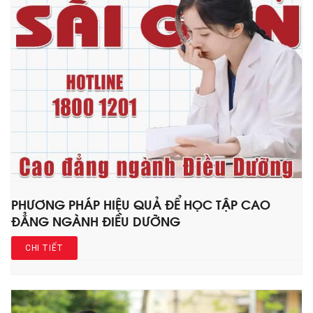
PHƯƠNG PHÁP HIỆU QUẢ ĐỂ HỌC TẬP CAO
ĐẲNG NGÀNH ĐIỀU DƯỠNG
CHI TIẾT