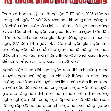
Theo kế hoạch, kỳ thi tốt nghiệp THPT năm 2026 diễn ra
trong hai ngày 11 và 12/6, sớm hơn khoảng nửa tháng so
với nhiều năm trước. Sau kỳ thi, thí sinh sẽ thực hành đăng
ký và điều chỉnh nguyện vọng xét tuyển từ ngày 17/6 đến
21/6 trước khi bước vào giai đoạn đăng ký chính thức từ
ngày 2/7 đến 17h ngày 14/7. Các chuyên gia tuyển sinh
cho rằng việc nắm chắc thời gian mở hệ thống, thời hạn
điều chỉnh và xác nhận thông tin là yếu tố rất quan trọng
để hạn chế sai sót trong quá trình đăng ký.
Ngoài việc theo dõi lịch tuyển sinh, thí sinh cũng được
khuyến nghị chủ động tìm hiểu kỹ thông tin của từng
trường như tổ hợp xét tuyển, chỉ tiêu, mức điểm tham khảo
và yêu cầu đầu vào của từng ngành học. Một số chuyên
gia cho rằng học sinh nên tham khảo thêm định hướng
nghề nghiệp, môi trường học tập và cơ hội việc làm sau
tốt nghiệp để có lựa chọn phù hợp hơn với năng lực cá
nhân. Trong bối cảnh nhiều cơ sở đào tạo liên tục mở rộng