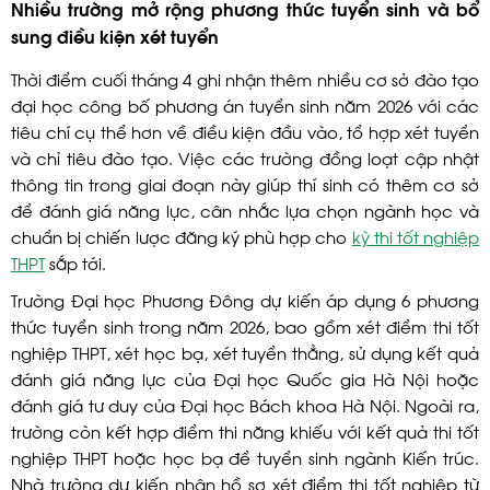
Nhiều trường mở rộng phương thức tuyển sinh và bổ
sung điều kiện xét tuyển
Thời điểm cuối tháng 4 ghi nhận thêm nhiều cơ sở đào tạo
đại học công bố phương án tuyển sinh năm 2026 với các
tiêu chí cụ thể hơn về điều kiện đầu vào, tổ hợp xét tuyển
và chỉ tiêu đào tạo. Việc các trường đồng loạt cập nhật
thông tin trong giai đoạn này giúp thí sinh có thêm cơ sở
để đánh giá năng lực, cân nhắc lựa chọn ngành học và
chuẩn bị chiến lược đăng ký phù hợp cho
kỳ thi tốt nghiệp
THPT
sắp tới.
Trường Đại học Phương Đông dự kiến áp dụng 6 phương
thức tuyển sinh trong năm 2026, bao gồm xét điểm thi tốt
nghiệp THPT, xét học bạ, xét tuyển thẳng, sử dụng kết quả
đánh giá năng lực của Đại học Quốc gia Hà Nội hoặc
đánh giá tư duy của Đại học Bách khoa Hà Nội. Ngoài ra,
trường còn kết hợp điểm thi năng khiếu với kết quả thi tốt
nghiệp THPT hoặc học bạ để tuyển sinh ngành Kiến trúc.
Nhà trường dự kiến nhận hồ sơ xét điểm thi tốt nghiệp từ