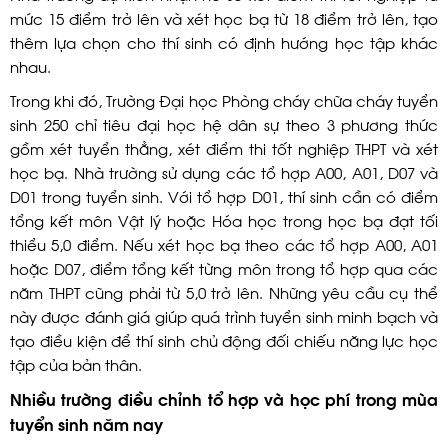
mức 15 điểm trở lên và xét học bạ từ 18 điểm trở lên, tạo
thêm lựa chọn cho thí sinh có định hướng học tập khác
nhau.
Trong khi đó, Trường Đại học Phòng cháy chữa cháy tuyển
sinh 250 chỉ tiêu đại học hệ dân sự theo 3 phương thức
gồm xét tuyển thẳng, xét điểm thi tốt nghiệp THPT và xét
học bạ. Nhà trường sử dụng các tổ hợp A00, A01, D07 và
D01 trong tuyển sinh. Với tổ hợp D01, thí sinh cần có điểm
tổng kết môn Vật lý hoặc Hóa học trong học bạ đạt tối
thiểu 5,0 điểm. Nếu xét học bạ theo các tổ hợp A00, A01
hoặc D07, điểm tổng kết từng môn trong tổ hợp qua các
năm THPT cũng phải từ 5,0 trở lên. Những yêu cầu cụ thể
này được đánh giá giúp quá trình tuyển sinh minh bạch và
tạo điều kiện để thí sinh chủ động đối chiếu năng lực học
tập của bản thân.
Nhiều trường điều chỉnh tổ hợp và học phí trong mùa
tuyển sinh năm nay