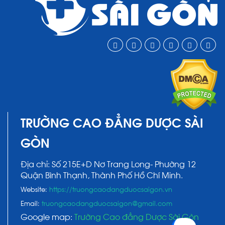
TRƯỜNG CAO ĐẲNG DƯỢC SÀI
GÒN
Địa chỉ: Số 215E+D Nơ Trang Long- Phường 12
Quận Bình Thạnh, Thành Phố Hồ Chí Minh.
Website:
https://truongcaodangduocsaigon.vn
Email:
truongcaodangduocsaigon@gmail.com
Google map:
Trường Cao đẳng Dược Sài Gòn