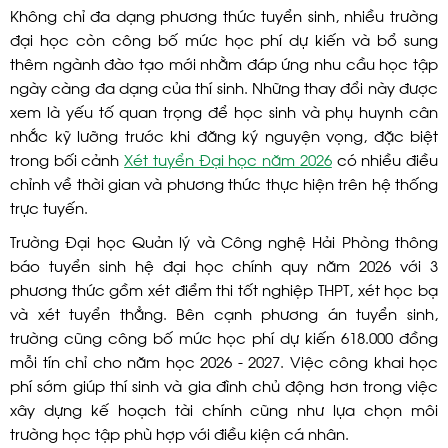
Không chỉ đa dạng phương thức tuyển sinh, nhiều trường
đại học còn công bố mức học phí dự kiến và bổ sung
thêm ngành đào tạo mới nhằm đáp ứng nhu cầu học tập
ngày càng đa dạng của thí sinh. Những thay đổi này được
xem là yếu tố quan trọng để học sinh và phụ huynh cân
nhắc kỹ lưỡng trước khi đăng ký nguyện vọng, đặc biệt
trong bối cảnh
Xét tuyển Đại học năm 2026
có nhiều điều
chỉnh về thời gian và phương thức thực hiện trên hệ thống
trực tuyến.
Trường Đại học Quản lý và Công nghệ Hải Phòng thông
báo tuyển sinh hệ đại học chính quy năm 2026 với 3
phương thức gồm xét điểm thi tốt nghiệp THPT, xét học bạ
và xét tuyển thẳng. Bên cạnh phương án tuyển sinh,
trường cũng công bố mức học phí dự kiến 618.000 đồng
mỗi tín chỉ cho năm học 2026 - 2027. Việc công khai học
phí sớm giúp thí sinh và gia đình chủ động hơn trong việc
xây dựng kế hoạch tài chính cũng như lựa chọn môi
trường học tập phù hợp với điều kiện cá nhân.