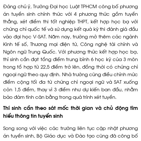
Đáng chú ý, Trường Đại học Luật TPHCM công bố phương
án tuyển sinh chính thức với 4 phương thức gồm tuyển
thẳng, xét điểm thi tốt nghiệp THPT, kết hợp học bạ với
chứng chỉ quốc tế và sử dụng kết quả kỳ thi đánh giá đầu
vào đại học V-SAT. Năm nay, trường mở thêm các ngành
Kinh tế số, Thương mại điện tử, Công nghệ tài chính và
Ngôn ngữ Trung Quốc. Với phương thức kết hợp học bạ,
thí sinh cần đạt tổng điểm trung bình 6 học kỳ của 3 môn
trong tổ hợp từ 22,5 điểm trở lên, đồng thời có chứng chỉ
ngoại ngữ theo quy định. Nhà trường cũng điều chỉnh mức
điểm cộng tối đa từ chứng chỉ ngoại ngữ và SAT xuống
còn 1,5 điểm, thay vì 3 điểm như dự kiến ban đầu, nhằm
bảo đảm tính cân bằng trong quá trình xét tuyển.
Thí sinh cần theo sát mốc thời gian và chủ động tìm
hiểu thông tin tuyển sinh
Song song với việc các trường liên tục cập nhật phương
án tuyển sinh, Bộ Giáo dục và Đào tạo cũng đã công bố