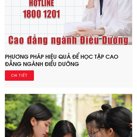
PHƯƠNG PHÁP HIỆU QUẢ ĐỂ HỌC TẬP CAO
ĐẲNG NGÀNH ĐIỀU DƯỠNG
CHI TIẾT