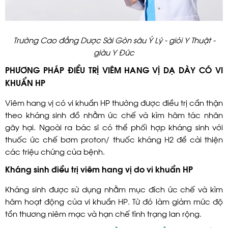
Trường Cao đẳng Dược Sài Gòn sâu Ý Lý - giỏi Y Thuật -
giàu Y Đức
PHƯƠNG PHÁP ĐIỀU TRỊ VIÊM HANG VỊ DẠ DÀY CÓ VI
KHUẨN HP
Viêm hang vị có vi khuẩn HP thường được điều trị cẩn thận
theo kháng sinh đồ nhằm ức chế và kìm hãm tác nhân
gây hại. Ngoài ra bác sĩ có thể phối hợp kháng sinh với
thuốc ức chế bơm proton/ thuốc kháng H2 để cải thiện
các triệu chứng của bệnh.
Kháng sinh điều trị viêm hang vị do vi khuẩn HP
Kháng sinh được sử dụng nhằm mục đích ức chế và kìm
hãm hoạt động của vi khuẩn HP. Từ đó làm giảm mức độ
tổn thương niêm mạc và hạn chế tình trạng lan rộng.