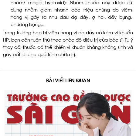
nhôm/ magie hydroxid): Nhóm thuốc này được sử
dụng nhằm giảm nhanh các triệu chứng do viêm
hang vị gây ra như đau dạ dày, ợ hơi, đầy bụng,
chướng bụng,…
Trong trường hợp bị viêm hang vị dạ dày có kèm vi khuẩn
HP, bạn cần tuân thủ theo phác đồ điều trị của bác sĩ. Tự ý
thay đổi thuốc có thể khiến vi khuẩn kháng kháng sinh và
gây bất lợi cho quá trình chữa trị.
BÀI VIẾT LIÊN QUAN