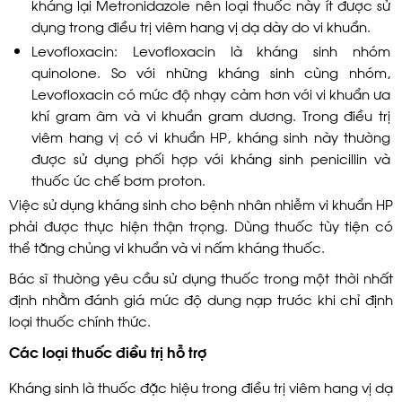
kháng lại Metronidazole nên loại thuốc này ít được sử
dụng trong điều trị viêm hang vị dạ dày do vi khuẩn.
Levofloxacin: Levofloxacin là kháng sinh nhóm
quinolone. So với những kháng sinh cùng nhóm,
Levofloxacin có mức độ nhạy cảm hơn với vi khuẩn ưa
khí gram âm và vi khuẩn gram dương. Trong điều trị
viêm hang vị có vi khuẩn HP, kháng sinh này thường
được sử dụng phối hợp với kháng sinh penicillin và
thuốc ức chế bơm proton.
Việc sử dụng kháng sinh cho bệnh nhân nhiễm vi khuẩn HP
phải được thực hiện thận trọng. Dùng thuốc tùy tiện có
thể tăng chủng vi khuẩn và vi nấm kháng thuốc.
Bác sĩ thường yêu cầu sử dụng thuốc trong một thời nhất
định nhằm đánh giá mức độ dung nạp trước khi chỉ định
loại thuốc chính thức.
Các loại thuốc điều trị hỗ trợ
Kháng sinh là thuốc đặc hiệu trong điều trị viêm hang vị dạ