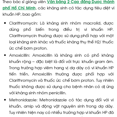
Theo bác sĩ giảng viên
Văn bằng 2 Cao đẳng Dược thành
phố Hồ Chí Minh
, các kháng sinh có tác dụng tiêu diệt vi
khuẩn HP, bao gồm:
Clarithromycin: Là kháng sinh nhóm macrolid, được
dùng phổ biến trong điều trị vi khuẩn HP.
Clarithromycin thường được sử dụng phối hợp với một
loại kháng sinh khác và thuốc kháng thụ thể H2/ thuốc
ức chế bơm proton.
Amoxicillin: Amoxicillin là kháng sinh có phổ kháng
khuẩn rộng – đặc biệt là đối với trực khuẩn gram âm.
Trong trường hợp viêm hang vị dạ dày có vi khuẩn HP
tiến triển, Amoxicillin thường được phối hợp với
Clarithromycin và thuốc ức chế bơm proton. Tuy nhiên
thuốc không được sử dụng cho bệnh nhân có dị ứng
với kháng sinh nhóm penicillin.
Metronidazole: Metronidazole có tác dụng đối với vi
khuẩn, amip và động vật nguyên sinh trong dạ dày.
Tuy nhiên hiện nay có nhiều trường hợp vi khuẩn HP đã