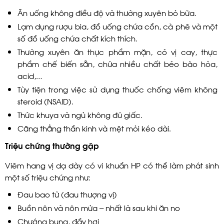
Ăn uống không điều độ và thường xuyên bỏ bữa.
Lạm dụng rượu bia, đồ uống chứa cồn, cà phê và một
số đồ uống chứa chất kích thích.
Thường xuyên ăn thực phẩm mặn, có vị cay, thực
phẩm chế biến sẵn, chứa nhiều chất béo bão hòa,
acid,…
Tùy tiện trong việc sử dụng thuốc chống viêm không
steroid (NSAID).
Thức khuya và ngủ không đủ giấc.
Căng thẳng thần kinh và mệt mỏi kéo dài.
Triệu chứng thường gặp
Viêm hang vị dạ dày có vi khuẩn HP có thể làm phát sinh
một số triệu chứng như:
Đau bao tử (đau thượng vị)
Buồn nôn và nôn mửa – nhất là sau khi ăn no
Chướng bụng, đầy hơi