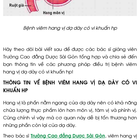
Bệnh viêm hang vị dạ dày có vi khuẩn hp
Hãy theo dõi bài viết sau để được các bác sĩ giảng viên
Trường Cao đẳng Dược Sài Gòn tổng hợp và chia sẻ đến
bạn thông tin về các phương pháp điều trị bệnh viêm
hang vị dạ dày có vi khuẩn hp!
THÔNG TIN VỀ BỆNH VIÊM HANG VỊ DẠ DÀY CÓ VI
KHUẨN HP
Hang vị là phần nằm ngang của dạ dày nên có khả năng
chứa lượng thực phẩm lớn hơn môn vị, tâm vị và phình vị.
Cũng chính vì vậy mà cơ quan này dễ bị tổn thương hơn
những phần còn lại của dạ dày.
Theo bác sĩ
Trường Cao đẳng Dược Sài Gòn
, viêm hang vị