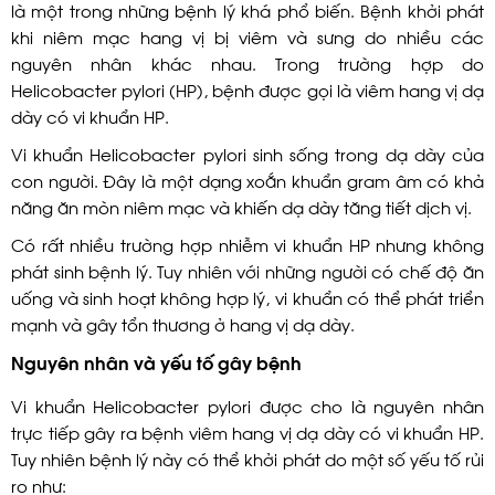
là một trong những bệnh lý khá phổ biến. Bệnh khởi phát
khi niêm mạc hang vị bị viêm và sưng do nhiều các
nguyên nhân khác nhau. Trong trường hợp do
Helicobacter pylori (HP), bệnh được gọi là viêm hang vị dạ
dày có vi khuẩn HP.
Vi khuẩn Helicobacter pylori sinh sống trong dạ dày của
con người. Đây là một dạng xoắn khuẩn gram âm có khả
năng ăn mòn niêm mạc và khiến dạ dày tăng tiết dịch vị.
Có rất nhiều trường hợp nhiễm vi khuẩn HP nhưng không
phát sinh bệnh lý. Tuy nhiên với những người có chế độ ăn
uống và sinh hoạt không hợp lý, vi khuẩn có thể phát triển
mạnh và gây tổn thương ở hang vị dạ dày.
Nguyên nhân và yếu tố gây bệnh
Vi khuẩn Helicobacter pylori được cho là nguyên nhân
trực tiếp gây ra bệnh viêm hang vị dạ dày có vi khuẩn HP.
Tuy nhiên bệnh lý này có thể khởi phát do một số yếu tố rủi
ro như: