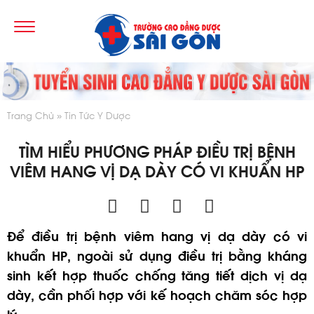
Trang Chủ
Tin Tức Y Dược
TÌM HIỂU PHƯƠNG PHÁP ĐIỀU TRỊ BỆNH
VIÊM HANG VỊ DẠ DÀY CÓ VI KHUẨN HP
Để điều trị bệnh viêm hang vị dạ dày có vi
khuẩn HP, ngoài sử dụng điều trị bằng kháng
sinh kết hợp thuốc chống tăng tiết dịch vị dạ
dày, cần phối hợp với kế hoạch chăm sóc hợp
lý