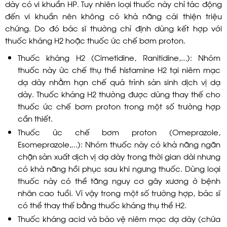
dày có vi khuẩn HP. Tuy nhiên loại thuốc này chỉ tác động
đến vi khuẩn nên không có khả năng cải thiện triệu
chứng. Do đó bác sĩ thường chỉ định dùng kết hợp với
thuốc kháng H2 hoặc thuốc ức chế bơm proton.
Thuốc kháng H2 (Cimetidine, Ranitidine,…): Nhóm
thuốc này ức chế thụ thể histamine H2 tại niêm mạc
dạ dày nhằm hạn chế quá trình sản sinh dịch vị dạ
dày. Thuốc kháng H2 thường được dùng thay thế cho
thuốc ức chế bơm proton trong một số trường hợp
cần thiết.
Thuốc ức chế bơm proton (Omeprazole,
Esomeprazole,…): Nhóm thuốc này có khả năng ngăn
chặn sản xuất dịch vị dạ dày trong thời gian dài nhưng
có khả năng hồi phục sau khi ngưng thuốc. Dùng loại
thuốc này có thể tăng nguy cơ gãy xương ở bệnh
nhân cao tuổi. Vì vậy trong một số trường hợp, bác sĩ
có thể thay thế bằng thuốc kháng thụ thể H2.
Thuốc kháng acid và bảo vệ niêm mạc dạ dày (chứa