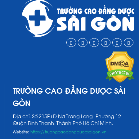
TRƯỜNG CAO ĐẲNG DƯỢC SÀI
GÒN
Địa chỉ: Số 215E+D Nơ Trang Long- Phường 12
Quận Bình Thạnh, Thành Phố Hồ Chí Minh.
Website:
https://truongcaodangduocsaigon.vn