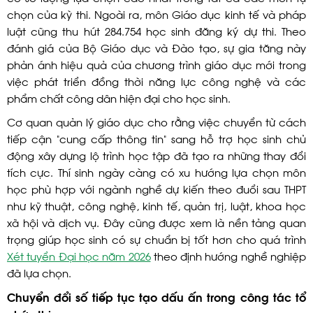
chọn của kỳ thi. Ngoài ra, môn Giáo dục kinh tế và pháp
luật cũng thu hút 284.754 học sinh đăng ký dự thi. Theo
đánh giá của Bộ Giáo dục và Đào tạo, sự gia tăng này
phản ánh hiệu quả của chương trình giáo dục mới trong
việc phát triển đồng thời năng lực công nghệ và các
phẩm chất công dân hiện đại cho học sinh.
Cơ quan quản lý giáo dục cho rằng việc chuyển từ cách
tiếp cận “cung cấp thông tin” sang hỗ trợ học sinh chủ
động xây dựng lộ trình học tập đã tạo ra những thay đổi
tích cực. Thí sinh ngày càng có xu hướng lựa chọn môn
học phù hợp với ngành nghề dự kiến theo đuổi sau THPT
như kỹ thuật, công nghệ, kinh tế, quản trị, luật, khoa học
xã hội và dịch vụ. Đây cũng được xem là nền tảng quan
trọng giúp học sinh có sự chuẩn bị tốt hơn cho quá trình
Xét tuyển Đại học năm 2026
theo định hướng nghề nghiệp
đã lựa chọn.
Chuyển đổi số tiếp tục tạo dấu ấn trong công tác tổ