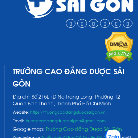
TRƯỜNG CAO ĐẲNG DƯỢC SÀI
GÒN
Địa chỉ: Số 215E+D Nơ Trang Long- Phường 12
Quận Bình Thạnh, Thành Phố Hồ Chí Minh.
Website:
https://truongcaodangduocsaigon.vn
Email:
truongcaodangduocsaigon@gmail.com
Google map:
Trường Cao đẳng Dược Sài Gòn
Xem thông tin
Tuyển sinh Y Học Cổ Truyền Sài Gòn
mới nhất