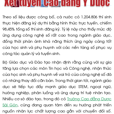
Theo số liệu được công bố, cả nước có 1.204.806 thí sinh
thực hiện đăng ký dự thi bằng hình thức trực tuyến, chiếm
98,45% tổng số thí sinh đăng ký. Tỷ lệ này cho thấy mức độ
ứng dụng công nghệ số rất cao trong ngành giáo dục,
đồng thời phản ánh khả năng thích ứng ngày càng tốt
của học sinh và phụ huynh với các nền tảng số phục vụ
công tác quản lý và tuyển sinh.
Bộ Giáo dục và Đào tạo nhận định rằng cùng với sự gia
tăng lựa chọn các môn Tin học và Công nghệ, nhận thức
của học sinh và phụ huynh về vai trò của công nghệ số đã
có những thay đổi căn bản. Trong thời gian tới, ngành giáo
dục sẽ tiếp tục đẩy mạnh giáo dục STEM, ngoại ngữ,
hướng nghiệp, phân luồng và ứng dụng trí tuệ nhân tạo.
Nhiều cơ sở đào tạo, trong đó có
Trường Cao đẳng Dược
Sài Gòn
, cũng đang quan tâm đến xu hướng phát triển
nguồn nhân lực chất lượng cao gắn với chuyển đổi số.