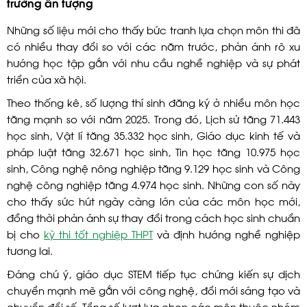
trưởng ấn tượng
Những số liệu mới cho thấy bức tranh lựa chọn môn thi đã
có nhiều thay đổi so với các năm trước, phản ánh rõ xu
hướng học tập gắn với nhu cầu nghề nghiệp và sự phát
triển của xã hội.
Theo thống kê, số lượng thí sinh đăng ký ở nhiều môn học
tăng mạnh so với năm 2025. Trong đó, Lịch sử tăng 71.443
học sinh, Vật lí tăng 35.332 học sinh, Giáo dục kinh tế và
pháp luật tăng 32.671 học sinh, Tin học tăng 10.975 học
sinh, Công nghệ nông nghiệp tăng 9.129 học sinh và Công
nghệ công nghiệp tăng 4.974 học sinh. Những con số này
cho thấy sức hút ngày càng lớn của các môn học mới,
đồng thời phản ánh sự thay đổi trong cách học sinh chuẩn
bị cho
kỳ thi tốt nghiệp THPT
và định hướng nghề nghiệp
tương lai.
Đáng chú ý, giáo dục STEM tiếp tục chứng kiến sự dịch
chuyển mạnh mẽ gắn với công nghệ, đổi mới sáng tạo và
chuyển đổi số. Tổng số lượt lựa chọn các môn thuộc nhóm