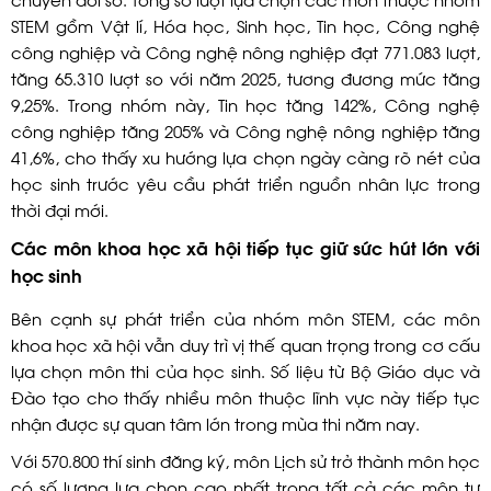
STEM gồm Vật lí, Hóa học, Sinh học, Tin học, Công nghệ
công nghiệp và Công nghệ nông nghiệp đạt 771.083 lượt,
tăng 65.310 lượt so với năm 2025, tương đương mức tăng
9,25%. Trong nhóm này, Tin học tăng 142%, Công nghệ
công nghiệp tăng 205% và Công nghệ nông nghiệp tăng
41,6%, cho thấy xu hướng lựa chọn ngày càng rõ nét của
học sinh trước yêu cầu phát triển nguồn nhân lực trong
thời đại mới.
Các môn khoa học xã hội tiếp tục giữ sức hút lớn với
học sinh
Bên cạnh sự phát triển của nhóm môn STEM, các môn
khoa học xã hội vẫn duy trì vị thế quan trọng trong cơ cấu
lựa chọn môn thi của học sinh. Số liệu từ Bộ Giáo dục và
Đào tạo cho thấy nhiều môn thuộc lĩnh vực này tiếp tục
nhận được sự quan tâm lớn trong mùa thi năm nay.
Với 570.800 thí sinh đăng ký, môn Lịch sử trở thành môn học
có số lượng lựa chọn cao nhất trong tất cả các môn tự