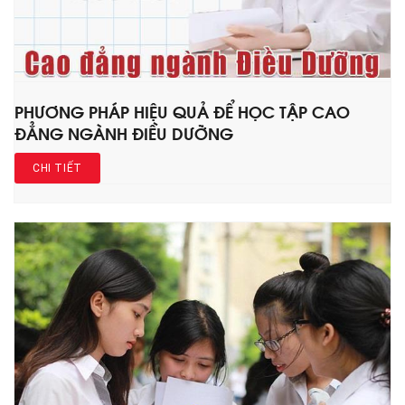
PHƯƠNG PHÁP HIỆU QUẢ ĐỂ HỌC TẬP CAO
ĐẲNG NGÀNH ĐIỀU DƯỠNG
CHI TIẾT