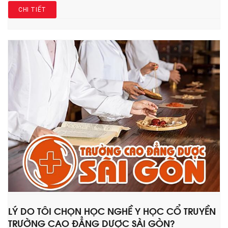
CHI TIẾT
LÝ DO TÔI CHỌN HỌC NGHỀ Y HỌC CỔ TRUYỀN
TRƯỜNG CAO ĐẲNG DƯỢC SÀI GÒN?