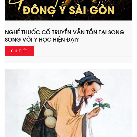
NGHỀ THUỐC CỔ TRUYỀN VẪN TỒN TẠI SONG
SONG VỚI Y HỌC HIỆN ĐẠI?
CHI TIẾT