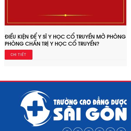
ĐIỀU KIỆN ĐỂ Y SĨ Y HỌC CỔ TRUYỀN MỞ PHÒNG
PHÒNG CHẨN TRỊ Y HỌC CỔ TRUYỀN?
CHI TIẾT