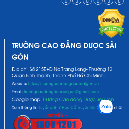
TRƯỜNG CAO ĐẲNG DƯỢC SÀI
GÒN
Địa chỉ: Số 215E+D Nơ Trang Long- Phường 12
Quận Bình Thạnh, Thành Phố Hồ Chí Minh.
Website:
https://truongcaodangduocsaigon.vn
Email:
truongcaodangduocsaigon@gmail.com
Google map:
Trường Cao đẳng Dược Sài Gòn
Xem thông tin
Tuyển sinh Y Học Cổ Truyền Sài Gòn
mới nhất