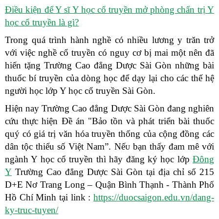
Điều kiện để Y sĩ Y học cổ truyền mở phòng chẩn trị Y
học cổ truyền là gì?
Trong quá trình hành nghề có nhiều lương y trăn trở
với việc nghề cổ truyền có nguy cơ bị mai một nên đã
hiến tặng Trường Cao đẳng Dược Sài Gòn những bài
thuốc bí truyền của dòng học để dạy lại cho các thế hệ
người học lớp Y học cổ truyền Sài Gòn.
Hiện nay Trường Cao đẳng Dược Sài Gòn đang nghiên
cứu thực hiện Đề án "Bảo tồn và phát triển bài thuốc
quý có giá trị văn hóa truyền thống của cộng đồng các
dân tộc thiểu số Việt Nam”. Nếᴜ bạn thấy đam mê với
ngành Y học cổ truyền thì hãy đăng ký học lớp
Đông
Y
Trường Cao đẳng Dược Sài Gòn tại địa chỉ số 215
D+E Nơ Trang Long – Quận Bình Thạnh - Thành Phố
Hồ Chí Minh tại link :
https://duocsaigon.edu.vn/dang-
ky-truc-tuyen/