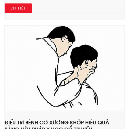
CHI TIẾT
ĐIỀU TRỊ BỆNH CƠ XƯƠNG KHỚP HIỆU QUẢ
BẰNG LIỆU PHÁP Y HỌC CỔ TRUYỀN