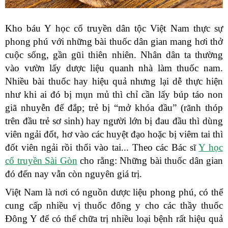
Kho báu Y học cổ truyền dân tộc Việt Nam thực sự
phong phú với những bài thuốc dân gian mang hơi thở
cuộc sống, gần gũi thiên nhiên. Nhân dân ta thường
vào vườn lấy dược liệu quanh nhà làm thuốc nam.
Nhiều bài thuốc hay hiệu quả nhưng lại dễ thực hiện
như khi ai đó bị mụn mủ thì chỉ cần lấy búp táo non
giã nhuyễn để đắp; trẻ bị “mở khóa đầu” (rãnh thóp
trên đầu trẻ sơ sinh) hay người lớn bị đau đầu thì dùng
viên ngải đốt, hơ vào các huyệt đạo hoặc bị viêm tai thì
đốt viên ngải rồi thổi vào tai... Theo các Bác sĩ
Y học
cổ truyền Sài Gòn
cho rằng: Những bài thuốc dân gian
đó đến nay vẫn còn nguyên giá trị.
Việt Nam là nơi có nguồn dược liệu phong phú, có thể
cung cấp nhiều vị thuốc đông y cho các thầy thuốc
Đông Y để có thể chữa trị nhiều loại bệnh rất hiệu quả