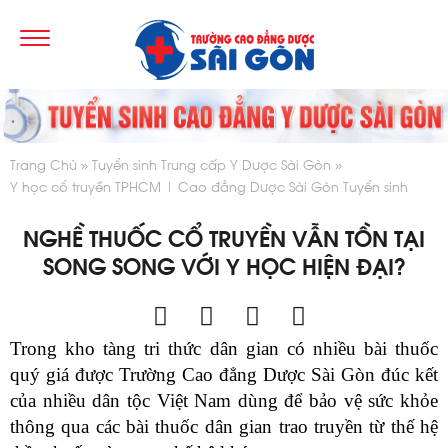
Trang Chủ
Tuyển sinh Trung cấp Y Dược Sài Gòn
Y học cổ truyền TPHCM | Cao đẳng Dược Sài Gòn Tuyển sinh
NGHỀ THUỐC CỔ TRUYỀN VẪN TỒN TẠI
SONG SONG VỚI Y HỌC HIỆN ĐẠI?
Trong kho tàng tri thức dân gian có nhiều bài thuốc
quý giá được Trường Cao đẳng Dược Sài Gòn
đúc kết
của nhiều dân tộc Việt Nam dùng để bảo vệ sức khỏe
thông qua các bài thuốc dân gian trao truyền từ thế hệ